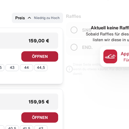
Raffles
Preis
Niedrig zu Hoch
Aktuell keine Raff
SNS
Sobald Raffles für di
listen wir diese in
159,00 €
END.
App
ÖFFNEN
Fü
Diese Seite enthält Links zu unseren
5
43
44
44,5
wenn du etwas kaufst. Für dich blei
damit.
159,95 €
ÖFFNEN
40,5
41,5
42