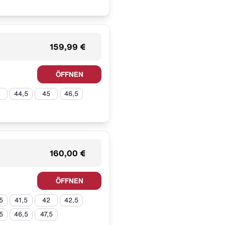
159,99 €
ÖFFNEN
44,5
45
46,5
160,00 €
ÖFFNEN
5
41,5
42
42,5
5
46,5
47,5