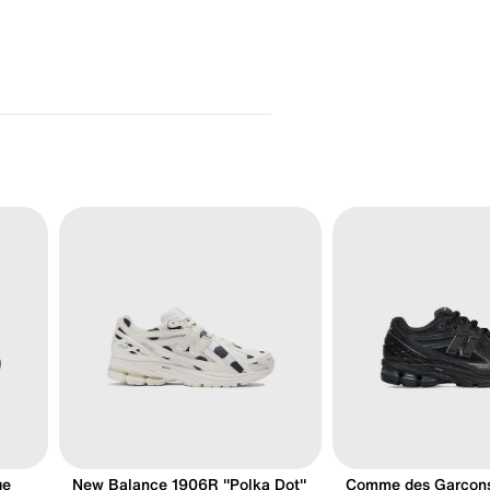
ge
New Balance 1906R "Polka Dot"
Comme des Garçon