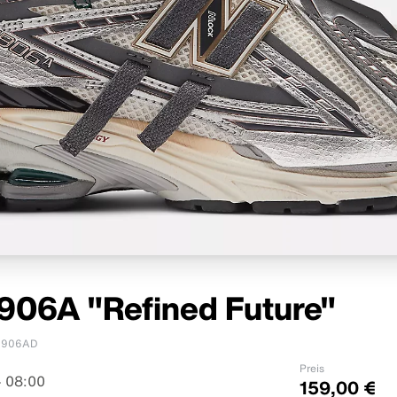
906A "Refined Future"
1906AD
Preis
 08:00
159,00 €