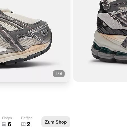
1
/
6
Shops
Raffles
Zum Shop
6
2