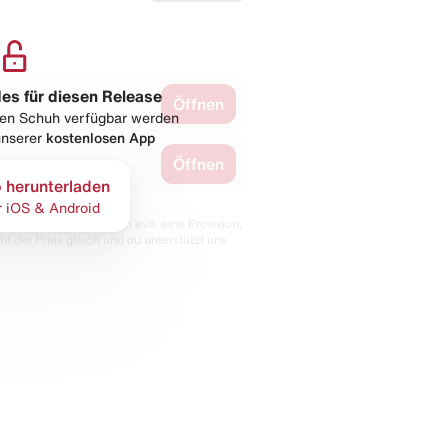
les für diesen Release
Öffnen
esen Schuh verfügbar werden
 unserer
kostenlosen App
Öffnen
 herunterladen
r iOS & Android
 Partnern. Wir erhalten evtl. eine Provision,
bt der Preis gleich und du unterstützt uns