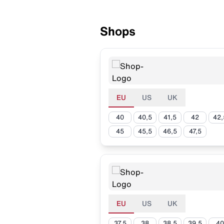
Shops
EU
US
UK
40
40,5
41,5
42
42,
45
45,5
46,5
47,5
EU
US
UK
37,5
38
38,5
39,5
40