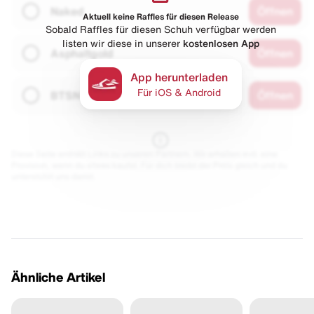
Naked
Öffnen
Aktuell keine Raffles für diesen Release
Sobald Raffles für diesen Schuh verfügbar werden
listen wir diese in unserer
kostenlosen App
Asphaltgold
Öffnen
App herunterladen
Für iOS & Android
BTSN
Öffnen
Diese Seite enthält Links zu unseren Partnern. Wir erhalten evtl. eine
Provision, wenn du etwas kaufst. Für dich bleibt der Preis gleich und du
unterstützt uns damit.
Ähnliche Artikel