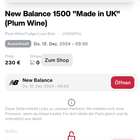
New Balance 1500 "Made in UK"
(Plum Wine)
Plum Wine/Fudge/Love Bird
U1500PUL
Ausverkauft
Do. 12. Dez.
2024 – 09:00
Preis
Shops
Zum Shop
230 €
0
New Balance
Öffnen
Do. 12. Dez. 2024 – 09:00
Diese Seite enthält Links zu unseren Partnern. Wir erhalten evtl. eine
Provision, wenn du etwas kaufst. Für dich bleibt der Preis gleich und du
unterstützt uns damit.
Raffles