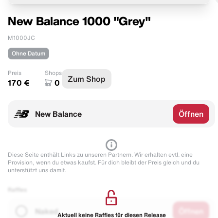
New Balance 1000 "Grey"
M1000JC
Ohne Datum
Preis
Shops
Zum Shop
170 €
0
New Balance
Öffnen
Diese Seite enthält Links zu unseren Partnern. Wir erhalten evtl. eine
Provision, wenn du etwas kaufst. Für dich bleibt der Preis gleich und du
unterstützt uns damit.
Raffles
Naked
Öffnen
Aktuell keine Raffles für diesen Release