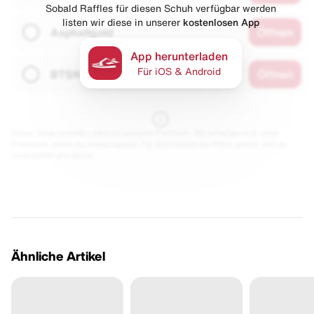
Sobald Raffles für diesen Schuh verfügbar werden
listen wir diese in unserer
kostenlosen App
Asphaltgold
Öffnen
App herunterladen
Für iOS & Android
BTSN
Öffnen
Diese Seite enthält Links zu unseren Partnern. Wir erhalten evtl. eine
Provision, wenn du etwas kaufst. Für dich bleibt der Preis gleich und du
unterstützt uns damit.
Ähnliche Artikel