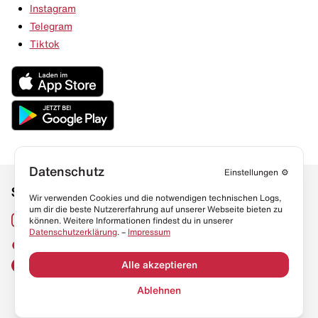
Instagram
Telegram
Tiktok
Datenschutz
Einstellungen
⚙️
Social Media
Links
Wir verwenden Cookies und die notwendigen technischen Logs,
um dir die beste Nutzererfahrung auf unserer Webseite bieten zu
Sneaker Lexikon
Instagram
können. Weitere Informationen findest du in unserer
Datenschutzerklärung
. –
Impressum
Resell Guide
TikTok
FAQ
Alle akzeptieren
Facebook
Datenschutz
Ablehnen
Impressum