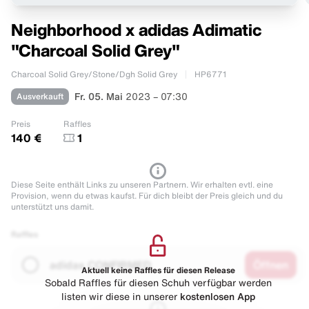
Neighborhood x adidas Adimatic
"Charcoal Solid Grey"
Charcoal Solid Grey/Stone/Dgh Solid Grey
HP6771
Ausverkauft
Fr. 05. Mai
2023 – 07:30
Preis
Raffles
140 €
1
Diese Seite enthält Links zu unseren Partnern. Wir erhalten evtl. eine
Provision, wenn du etwas kaufst. Für dich bleibt der Preis gleich und du
unterstützt uns damit.
Raffles
adidas CONFIRMED
Öffnen
Aktuell keine Raffles für diesen Release
Sobald Raffles für diesen Schuh verfügbar werden
listen wir diese in unserer
kostenlosen App