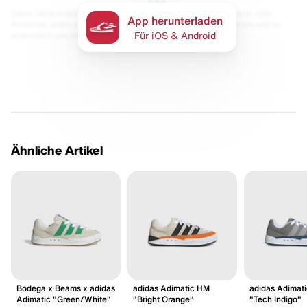
Diese Seite enthält Links zu unseren Partnern. Wir erhalten evtl. eine
App herunterladen
Provision, wenn du etwas kaufst. Für dich bleibt der Preis gleich und du
unterstützt uns damit.
Für iOS & Android
Ähnliche Artikel
Bodega x Beams x adidas
adidas Adimatic HM
adidas Adimat
Adimatic "Green/White"
"Bright Orange"
"Tech Indigo"