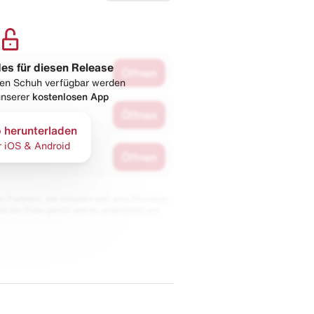
les für diesen Release
Öffnen
esen Schuh verfügbar werden
 unserer
kostenlosen App
Öffnen
 herunterladen
r iOS & Android
Öffnen
 Partnern. Wir erhalten evtl. eine Provision,
bt der Preis gleich und du unterstützt uns