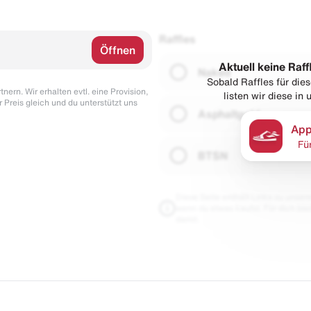
Raffles
Öffnen
Aktuell keine Raff
Naked
Sobald Raffles für di
nern. Wir erhalten evtl. eine Provision,
listen wir diese in
r Preis gleich und du unterstützt uns
Asphaltgold
App
Fü
BTSN
Diese Seite enthält Links zu unseren
wenn du etwas kaufst. Für dich blei
damit.