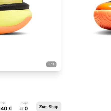
1
/
3
reis
Shops
Zum Shop
140 €
0