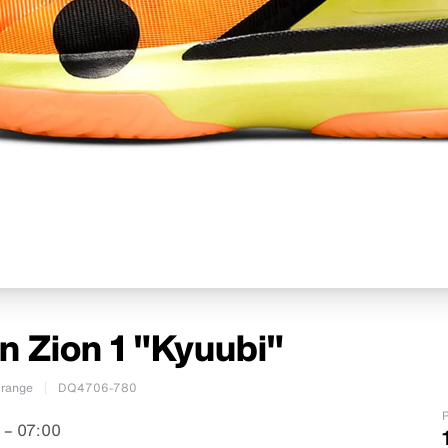
n Zion 1 "Kyuubi"
Orange
DQ4706-780
P
 – 07:00