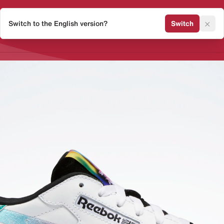
×
Switch to the English version?
Switch
Release Kalender
Sneaker 