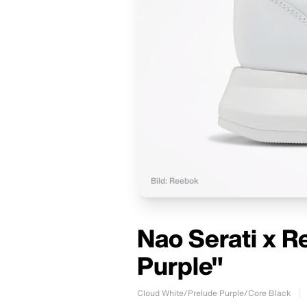
Bild: Reebok
Nao Serati x R
Purple"
Cloud White/Prelude Purple/Core Black