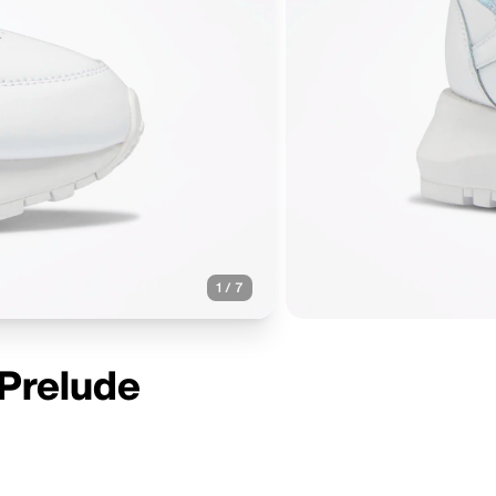
1
/
7
"Prelude