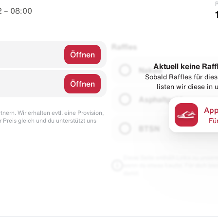
P
 – 08:00
Raffles
Öffnen
Aktuell keine Raff
Naked
Sobald Raffles für di
Öffnen
listen wir diese in
Asphaltgold
App
nern. Wir erhalten evtl. eine Provision,
r Preis gleich und du unterstützt uns
Fü
BTSN
Diese Seite enthält Links zu unseren
wenn du etwas kaufst. Für dich blei
damit.