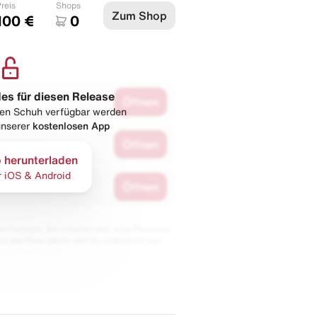
reis
Shops
Zum Shop
100 €
0
les für diesen Release
Öffnen
esen Schuh verfügbar werden
 unserer
kostenlosen App
Öffnen
 herunterladen
r iOS & Android
Öffnen
 Partnern. Wir erhalten evtl. eine Provision,
bt der Preis gleich und du unterstützt uns