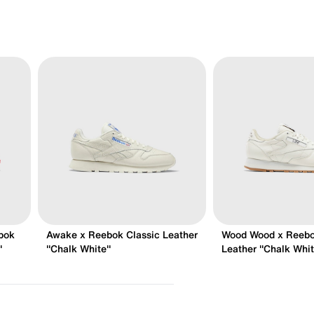
bok
Awake x Reebok Classic Leather
Wood Wood x Reebo
"
"Chalk White"
Leather "Chalk Whi