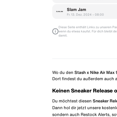
Slam Jam
Fr. 13. Dez. 2024 – 08:00
Diese Seite enthält Links zu unseren Part
wenn du etwas kaufst. Für dich bleibt de
damit.
Wo du den
Stash x Nike Air Max 
Dort findest du außerdem auch al
Keinen Sneaker Release 
Du möchtest diesen
Sneaker Rel
Dann hol dir jetzt unsere kosten
sondern auch Restock Alerts, so