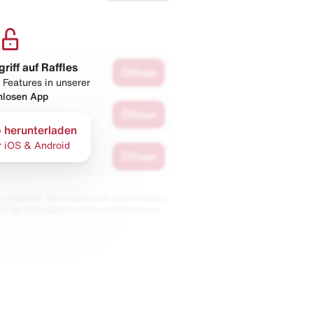
griff auf Raffles
Öffnen
 Features in unserer
nlosen App
Öffnen
 herunterladen
r iOS & Android
Öffnen
 Partnern. Wir erhalten evtl. eine Provision,
bt der Preis gleich und du unterstützt uns