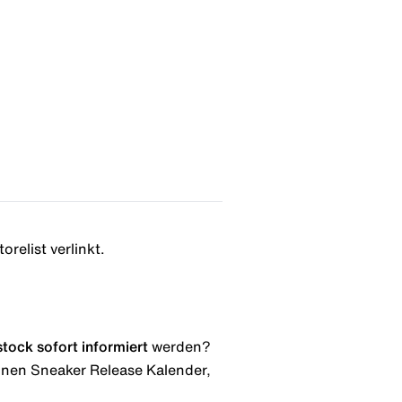
relist verlinkt.
stock
sofort informiert
werden?
 einen Sneaker Release Kalender,