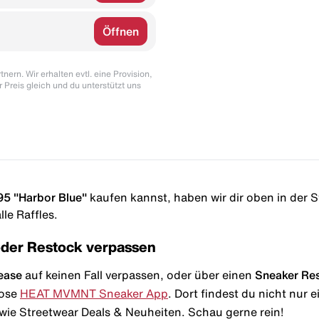
Öffnen
nern. Wir erhalten evtl. eine Provision,
r Preis gleich und du unterstützt uns
95 "Harbor Blue"
kaufen kannst, haben wir dir oben in der Sto
le Raffles.
oder Restock verpassen
ease
auf keinen Fall verpassen, oder über einen
Sneaker Re
lose
HEAT MVMNT Sneaker App
. Dort findest du nicht nur
wie Streetwear Deals & Neuheiten. Schau gerne rein!