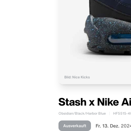
Bild: Nice Kicks
Stash x Nike A
Obsidian/Black/Harbor Blue
HF5515-4
Fr. 13. Dez.
2024
Ausverkauft