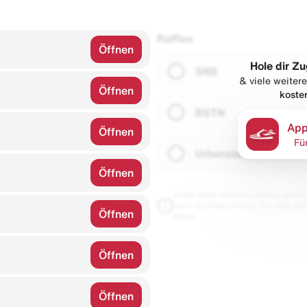
Raffles
Öffnen
Hole dir Zu
SNS
& viele weitere
Öffnen
koste
BSTN
App
Öffnen
Fü
Urbanstaroma
Öffnen
Diese Seite enthält Links zu unseren
wenn du etwas kaufst. Für dich blei
Öffnen
damit.
Öffnen
Öffnen