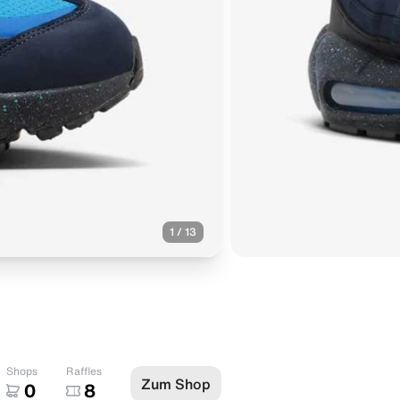
1
/
13
Shops
Raffles
Zum Shop
0
8