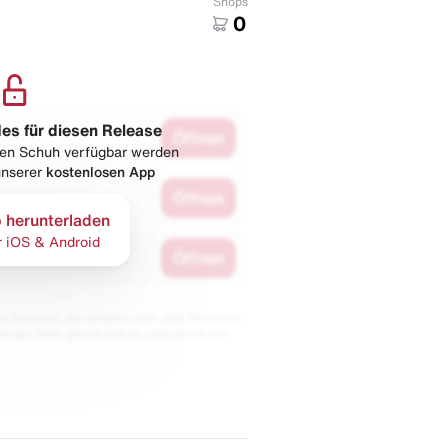
Shops
0
les für diesen Release
Öffnen
esen Schuh verfügbar werden
 unserer
kostenlosen App
Öffnen
 herunterladen
r iOS & Android
Öffnen
 Partnern. Wir erhalten evtl. eine Provision,
bt der Preis gleich und du unterstützt uns