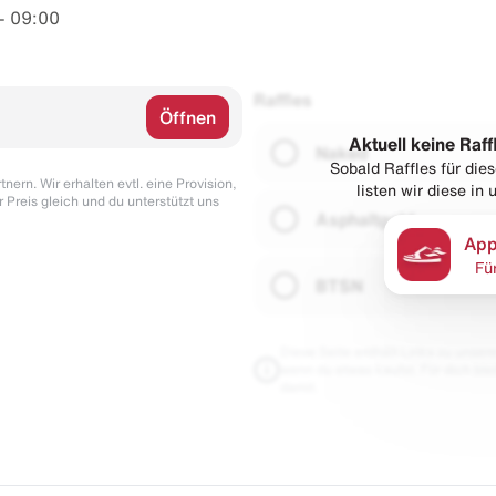
– 09:00
Raffles
Öffnen
Aktuell keine Raff
Naked
Sobald Raffles für di
nern. Wir erhalten evtl. eine Provision,
listen wir diese in
r Preis gleich und du unterstützt uns
Asphaltgold
App
Fü
BTSN
Diese Seite enthält Links zu unseren
wenn du etwas kaufst. Für dich blei
damit.