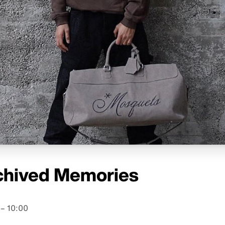
chived Memories
– 10:00