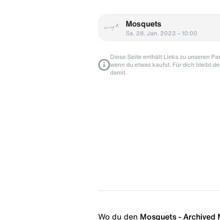
Mosquets
Sa. 28. Jan. 2023 – 10:00
Diese Seite enthält Links zu unseren Part
wenn du etwas kaufst. Für dich bleibt de
damit.
Wo du den
Mosquets - Archived