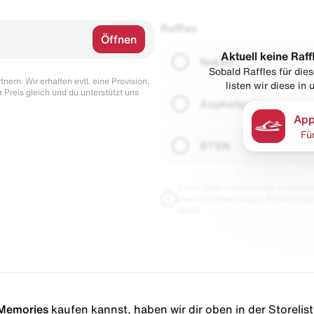
Raffles
Öffnen
Aktuell keine Raff
Naked
Sobald Raffles für di
nern. Wir erhalten evtl. eine Provision,
listen wir diese in
r Preis gleich und du unterstützt uns
Asphaltgold
App
Fü
BTSN
Diese Seite enthält Links zu unseren
wenn du etwas kaufst. Für dich blei
damit.
 Memories
kaufen kannst, haben wir dir oben in der Storelist 