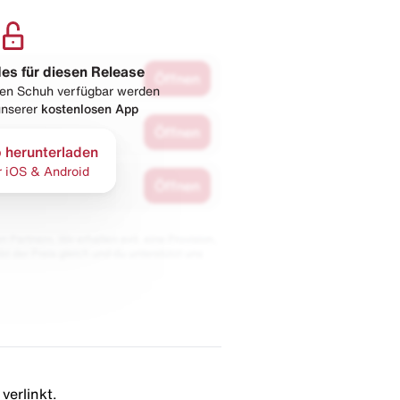
les für diesen Release
Öffnen
esen Schuh verfügbar werden
 unserer
kostenlosen App
Öffnen
 herunterladen
r iOS & Android
Öffnen
 Partnern. Wir erhalten evtl. eine Provision,
bt der Preis gleich und du unterstützt uns
verlinkt.