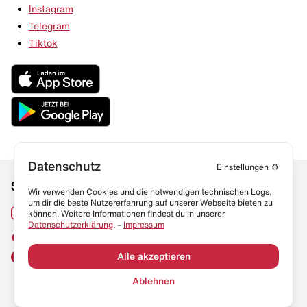
Instagram
Telegram
Tiktok
Datenschutz
Einstellungen
⚙️
Social Media
Links
Wir verwenden Cookies und die notwendigen technischen Logs,
um dir die beste Nutzererfahrung auf unserer Webseite bieten zu
Sneaker Lexikon
Instagram
können. Weitere Informationen findest du in unserer
Datenschutzerklärung
. –
Impressum
Resell Guide
TikTok
FAQ
Alle akzeptieren
Facebook
Datenschutz
Ablehnen
Impressum