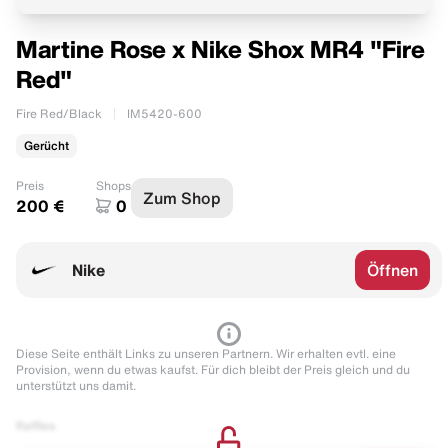
Martine Rose x Nike Shox MR4 "Fire
Red"
Fire Red/Black
IM5420-600
Gerücht
Preis
Shops
Zum Shop
200 €
0
Nike
Öffnen
Diese Seite enthält Links zu unseren Partnern. Wir erhalten evtl. eine
Provision, wenn du etwas kaufst. Für dich bleibt der Preis gleich und du
unterstützt uns damit.
Raffles