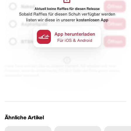
Naked
Öffnen
Aktuell keine Raffles für diesen Release
Sobald Raffles für diesen Schuh verfügbar werden
listen wir diese in unserer
kostenlosen App
Asphaltgold
Öffnen
App herunterladen
Für iOS & Android
BTSN
Öffnen
Diese Seite enthält Links zu unseren Partnern. Wir erhalten evtl. eine
Provision, wenn du etwas kaufst. Für dich bleibt der Preis gleich und du
unterstützt uns damit.
Ähnliche Artikel