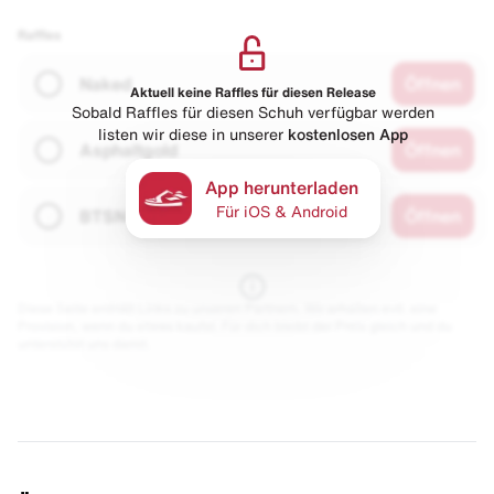
Raffles
Naked
Öffnen
Aktuell keine Raffles für diesen Release
Sobald Raffles für diesen Schuh verfügbar werden
listen wir diese in unserer
kostenlosen App
Asphaltgold
Öffnen
App herunterladen
Für iOS & Android
BTSN
Öffnen
Diese Seite enthält Links zu unseren Partnern. Wir erhalten evtl. eine
Provision, wenn du etwas kaufst. Für dich bleibt der Preis gleich und du
unterstützt uns damit.