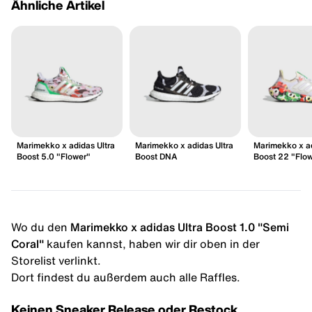
Ähnliche Artikel
Marimekko x adidas Ultra
Marimekko x adidas Ultra
Marimekko x ad
Boost 5.0 "Flower"
Boost DNA
Boost 22 "Flo
Wo du den
Marimekko x adidas Ultra Boost 1.0 "Semi
Coral"
kaufen kannst, haben wir dir oben in der
Storelist verlinkt.
Dort findest du außerdem auch alle Raffles.
Keinen Sneaker Release oder Restock