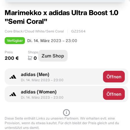
Marimekko x adidas Ultra Boost 1.0
"Semi Coral"
Core Black/Cloud White/Semi Coral
GZ2564
Verfügbar
Di. 14. März
2023 – 23:00
Preis
Shops
Zum Shop
200 €
0
adidas (Men)
Öffnen
Di. 14. März 2023 – 23:00
adidas (Women)
Öffnen
Di. 14. März 2023 – 23:00
Diese Seite enthält Links zu unseren Partnern. Wir erhalten evtl. eine
Provision, wenn du etwas kaufst. Für dich bleibt der Preis gleich und du
unterstützt uns damit.