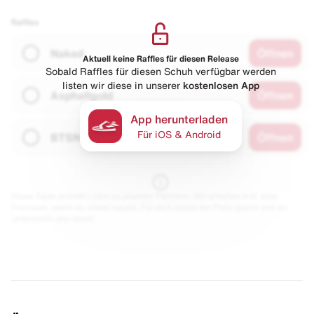
Raffles
Naked
Öffnen
Aktuell keine Raffles für diesen Release
Sobald Raffles für diesen Schuh verfügbar werden
listen wir diese in unserer
kostenlosen App
Asphaltgold
Öffnen
App herunterladen
Für iOS & Android
BTSN
Öffnen
Diese Seite enthält Links zu unseren Partnern. Wir erhalten evtl. eine
Provision, wenn du etwas kaufst. Für dich bleibt der Preis gleich und du
unterstützt uns damit.