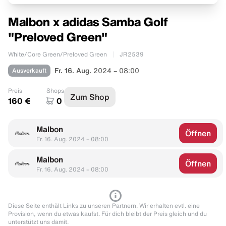
Malbon x adidas Samba Golf
"Preloved Green"
White/Core Green/Preloved Green
JR2539
Ausverkauft
Fr. 16. Aug.
2024 – 08:00
Preis
Shops
Zum Shop
160 €
0
Malbon
Öffnen
Fr. 16. Aug. 2024 – 08:00
Malbon
Öffnen
Fr. 16. Aug. 2024 – 08:00
Diese Seite enthält Links zu unseren Partnern. Wir erhalten evtl. eine
Provision, wenn du etwas kaufst. Für dich bleibt der Preis gleich und du
unterstützt uns damit.