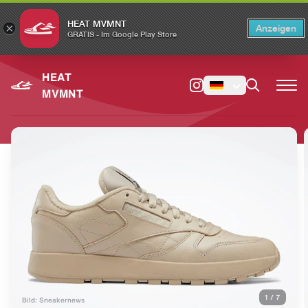
HEAT MVMNT
×
Anzeigen
×
Switch to the English version?
Switch
GRATIS - Im Google Play Store
HEAT
MVMNT
1
/
7
Bild: Sneakernews