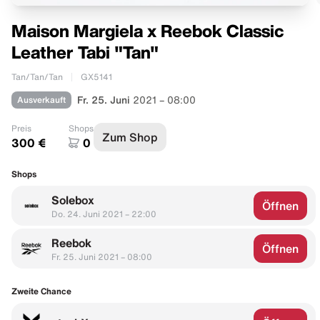
Maison Margiela x Reebok Classic
Leather Tabi "Tan"
Tan/Tan/Tan
GX5141
Ausverkauft
Fr. 25. Juni
2021 – 08:00
Preis
Shops
Zum Shop
300 €
0
Shops
Solebox
Öffnen
Do. 24. Juni 2021 – 22:00
Reebok
Öffnen
Fr. 25. Juni 2021 – 08:00
Zweite Chance