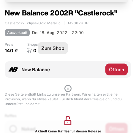
New Balance 2002R "Castlerock"
Castlerock/Eclipse-Gold Metallic
M2002RHP
Ausverkauft
Do. 18. Aug.
2022 – 22:00
Preis
Shops
Zum Shop
140 €
0
New Balance
Öffnen
Diese Seite enthält Links zu unseren Partnern. Wir erhalten evtl. eine
Provision, wenn du etwas kaufst. Für dich bleibt der Preis gleich und du
unterstützt uns damit.
Raffles
Naked
Öffnen
Aktuell keine Raffles für diesen Release