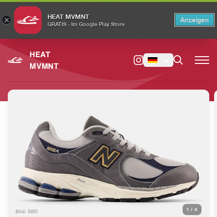
HEAT MVMNT
×
Anzeigen
×
Switch to the English version?
Switch
GRATIS - Im Google Play Store
HEAT
MVMNT
1
/
4
Bild: SBD