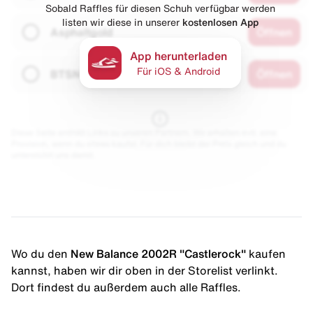
Sobald Raffles für diesen Schuh verfügbar werden
listen wir diese in unserer
kostenlosen App
Asphaltgold
Öffnen
App herunterladen
Für iOS & Android
BTSN
Öffnen
Diese Seite enthält Links zu unseren Partnern. Wir erhalten evtl. eine
Provision, wenn du etwas kaufst. Für dich bleibt der Preis gleich und du
unterstützt uns damit.
Wo du den
New Balance 2002R "Castlerock"
kaufen
kannst, haben wir dir oben in der Storelist verlinkt.
Dort findest du außerdem auch alle Raffles.