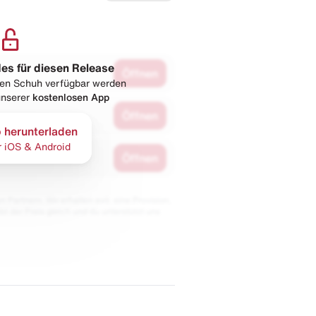
les für diesen Release
Öffnen
esen Schuh verfügbar werden
 unserer
kostenlosen App
Öffnen
 herunterladen
r iOS & Android
Öffnen
 Partnern. Wir erhalten evtl. eine Provision,
bt der Preis gleich und du unterstützt uns