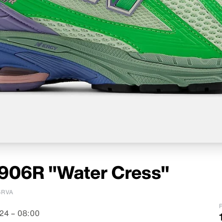
906R "Water Cress"
6RVA
P
24 – 08:00