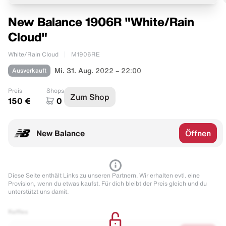
New Balance 1906R "White/Rain
Cloud"
White/Rain Cloud
M1906RE
Ausverkauft
Mi. 31. Aug.
2022 – 22:00
Preis
Shops
Zum Shop
150 €
0
New Balance
Öffnen
Diese Seite enthält Links zu unseren Partnern. Wir erhalten evtl. eine
Provision, wenn du etwas kaufst. Für dich bleibt der Preis gleich und du
unterstützt uns damit.
Raffles