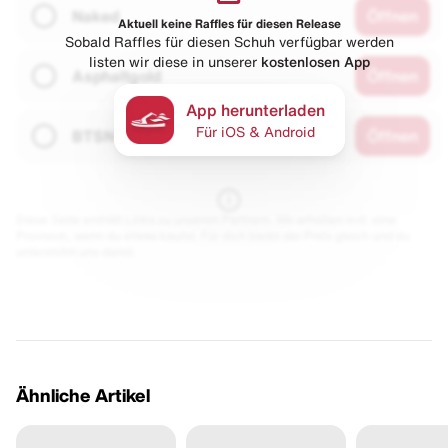
Naked
Öffnen
Aktuell keine Raffles für diesen Release
Sobald Raffles für diesen Schuh verfügbar werden
listen wir diese in unserer
kostenlosen App
Asphaltgold
Öffnen
App herunterladen
Für iOS & Android
BTSN
Öffnen
Diese Seite enthält Links zu unseren Partnern. Wir erhalten evtl. eine
Provision, wenn du etwas kaufst. Für dich bleibt der Preis gleich und du
unterstützt uns damit.
Ähnliche Artikel