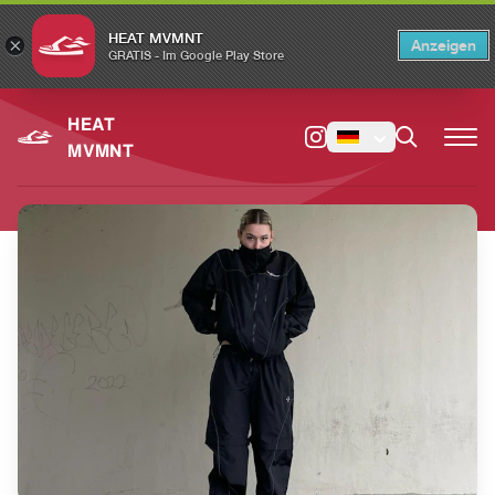
HEAT MVMNT
×
Anzeigen
×
Switch to the English version?
Switch
GRATIS - Im Google Play Store
HEAT
MVMNT