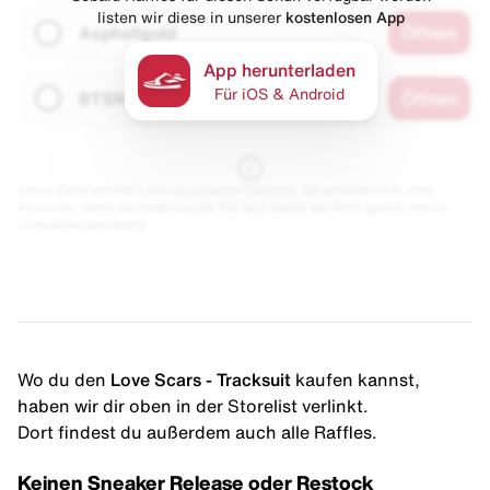
listen wir diese in unserer
kostenlosen App
Asphaltgold
Öffnen
App herunterladen
Für iOS & Android
BTSN
Öffnen
Diese Seite enthält Links zu unseren Partnern. Wir erhalten evtl. eine
Provision, wenn du etwas kaufst. Für dich bleibt der Preis gleich und du
unterstützt uns damit.
Wo du den
Love Scars - Tracksuit
kaufen kannst,
haben wir dir oben in der Storelist verlinkt.
Dort findest du außerdem auch alle Raffles.
Keinen Sneaker Release oder Restock