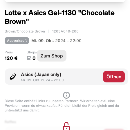
Lotte x Asics Gel-1130 "Chocolate
Brown"
Brown/Chocolate Brown
1203A649-200
Ausverkauft
Mi. 09. Okt.
2024 – 22:00
Preis
Shops
Zum Shop
120 €
0
Asics (Japan only)
Öffnen
Mi. 09. Okt. 2024 – 22:00
Diese Seite enthält Links zu unseren Partnern. Wir erhalten evtl. eine
Provision, wenn du etwas kaufst. Für dich bleibt der Preis gleich und du
unterstützt uns damit.
Raffles