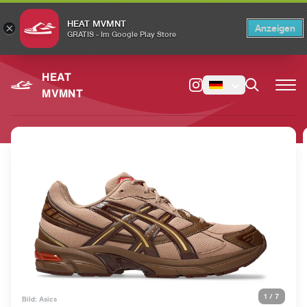
HEAT MVMNT
×
Anzeigen
×
Switch to the English version?
Switch
GRATIS - Im Google Play Store
HEAT
MVMNT
1
/
7
Bild: Asics