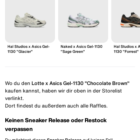
Hal Studios x Asics Gel-
Naked x Asics Gel-1130
Hal Studios x 
1130 "Glacier"
"Sage Green"
1130 "Forrest"
Wo du den
Lotte x Asics Gel-1130 "Chocolate Brown"
kaufen kannst, haben wir dir oben in der Storelist
verlinkt.
Dort findest du außerdem auch alle Raffles.
Keinen Sneaker Release oder Restock
verpassen
Du möchtest diesen
Sneaker Release
auf keinen Fall