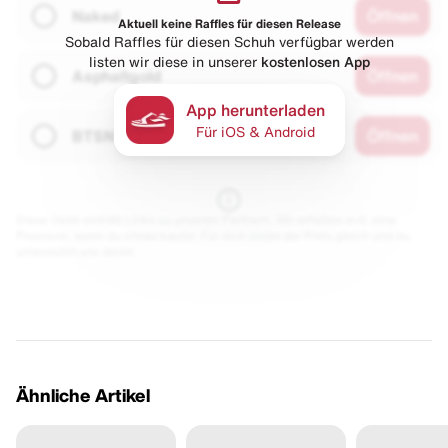
Naked
Öffnen
Aktuell keine Raffles für diesen Release
Sobald Raffles für diesen Schuh verfügbar werden
listen wir diese in unserer
kostenlosen App
Asphaltgold
Öffnen
App herunterladen
Für iOS & Android
BTSN
Öffnen
Diese Seite enthält Links zu unseren Partnern. Wir erhalten evtl. eine
Provision, wenn du etwas kaufst. Für dich bleibt der Preis gleich und du
unterstützt uns damit.
Ähnliche Artikel