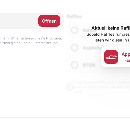
Raffles
Öffnen
Aktuell keine Raff
Naked
Sobald Raffles für di
nern. Wir erhalten evtl. eine Provision,
listen wir diese in
r Preis gleich und du unterstützt uns
Asphaltgold
App
Fü
BTSN
Diese Seite enthält Links zu unseren
wenn du etwas kaufst. Für dich blei
damit.