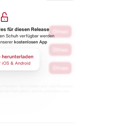
les für diesen Release
Öffnen
esen Schuh verfügbar werden
 unserer
kostenlosen App
Öffnen
 herunterladen
r iOS & Android
Öffnen
 Partnern. Wir erhalten evtl. eine Provision,
bt der Preis gleich und du unterstützt uns