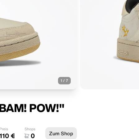
1
/
7
! BAM! POW!"
Preis
Shops
Zum Shop
110 €
0