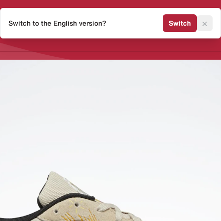
×
Switch to the English version?
Switch
Release Kalender
Sneaker 