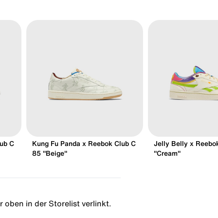
ub C
Kung Fu Panda x Reebok Club C
Jelly Belly x Reebo
85 "Beige"
"Cream"
 oben in der Storelist verlinkt.