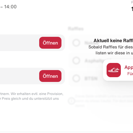
P
– 14:00
Raffles
Aktuell keine Raff
Öffnen
Naked
Sobald Raffles für di
listen wir diese in
Asphaltgold
App
Fü
Öffnen
BTSN
nern. Wir erhalten evtl. eine Provision,
Diese Seite enthält Links zu unseren
r Preis gleich und du unterstützt uns
wenn du etwas kaufst. Für dich blei
damit.