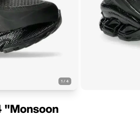
1
/
4
14 "Monsoon