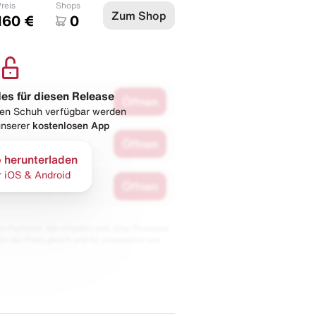
reis
Shops
Zum Shop
160 €
0
les für diesen Release
Öffnen
esen Schuh verfügbar werden
 unserer
kostenlosen App
Öffnen
 herunterladen
r iOS & Android
Öffnen
 Partnern. Wir erhalten evtl. eine Provision,
bt der Preis gleich und du unterstützt uns