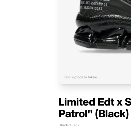
Bild: uptodate.tokyo
Limited Edt x
Patrol" (Black)
Black/Black