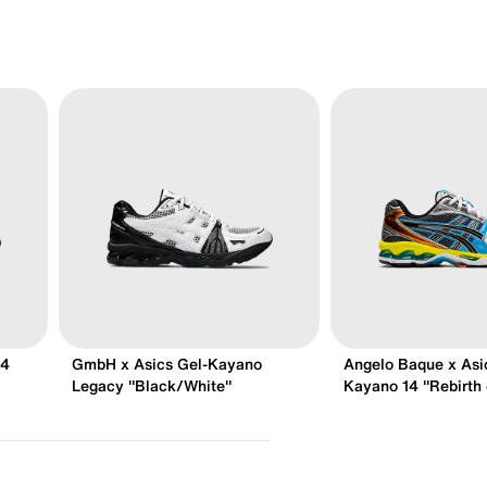
14
GmbH x Asics Gel-Kayano
Angelo Baque x Asi
Legacy "Black/White"
Kayano 14 "Rebirth 