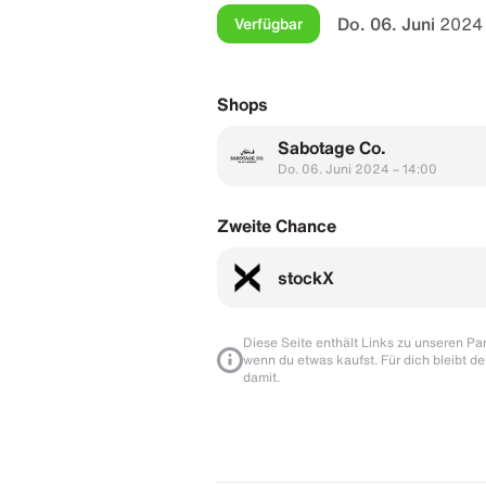
Do. 06. Juni
2024 
Verfügbar
Shops
Sabotage Co.
Do. 06. Juni 2024 – 14:00
Zweite Chance
stockX
Diese Seite enthält Links zu unseren Part
wenn du etwas kaufst. Für dich bleibt de
damit.