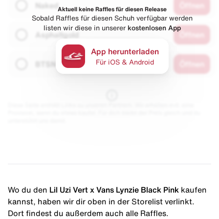
Naked
Öffnen
Aktuell keine Raffles für diesen Release
Sobald Raffles für diesen Schuh verfügbar werden
listen wir diese in unserer
kostenlosen App
Asphaltgold
Öffnen
App herunterladen
Für iOS & Android
BTSN
Öffnen
Diese Seite enthält Links zu unseren Partnern. Wir erhalten evtl. eine
Provision, wenn du etwas kaufst. Für dich bleibt der Preis gleich und du
unterstützt uns damit.
Wo du den
Lil Uzi Vert x Vans Lynzie Black Pink
kaufen
kannst, haben wir dir oben in der Storelist verlinkt.
Dort findest du außerdem auch alle Raffles.