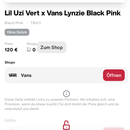
Lil Uzi Vert x Vans Lynzie Black Pink
Black/Pink
TBA11
Ohne Datum
Preis
Shops
Zum Shop
120 €
0
Shops
Vans
Öffnen
Diese Seite enthält Links zu unseren Partnern. Wir erhalten evtl. eine
Provision, wenn du etwas kaufst. Für dich bleibt der Preis gleich und du
unterstützt uns damit.
Raffles