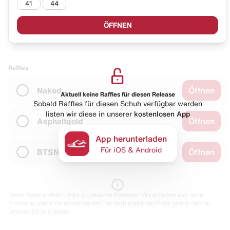
41
44
ÖFFNEN
Raffles
Naked
Öffnen
Aktuell keine Raffles für diesen Release
Sobald Raffles für diesen Schuh verfügbar werden
listen wir diese in unserer
kostenlosen App
Asphaltgold
Öffnen
App herunterladen
Für iOS & Android
BTSN
Öffnen
Diese Seite enthält Links zu unseren Partnern. Wir erhalten evtl. eine
Provision, wenn du etwas kaufst. Für dich bleibt der Preis gleich und du
unterstützt uns damit.