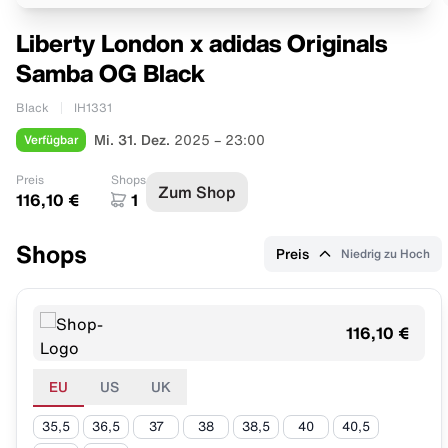
Liberty London x adidas Originals
Samba OG Black
Black
IH1331
Verfügbar
Mi. 31. Dez.
2025 – 23:00
Preis
Shops
Zum Shop
116,10 €
1
Shops
Preis
Niedrig zu Hoch
116,10 €
EU
US
UK
35,5
36,5
37
38
38,5
40
40,5