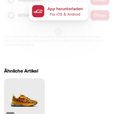
Asphaltgold
Öffnen
App herunterladen
Für iOS & Android
BTSN
Öffnen
Diese Seite enthält Links zu unseren Partnern. Wir erhalten evtl. eine
Provision, wenn du etwas kaufst. Für dich bleibt der Preis gleich und du
unterstützt uns damit.
Ähnliche Artikel