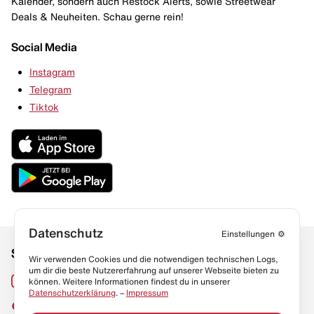
Kalender, sondern auch Restock Alerts, sowie Streetwear
Deals & Neuheiten. Schau gerne rein!
Social Media
Instagram
Telegram
Tiktok
Datenschutz
Einstellungen
⚙️
Social Media
Links
Wir verwenden Cookies und die notwendigen technischen Logs,
um dir die beste Nutzererfahrung auf unserer Webseite bieten zu
Sneaker Lexikon
Instagram
können. Weitere Informationen findest du in unserer
Datenschutzerklärung
. –
Impressum
Resell Guide
TikTok