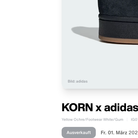
Bild: adidas
KORN x adidas
Yellow Ochre/Footwear White/Gum
IG0
Fr. 01. März
202
Ausverkauft