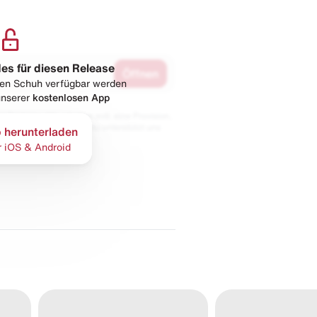
les für diesen Release
Öffnen
esen Schuh verfügbar werden
 unserer
kostenlosen App
 Partnern. Wir erhalten evtl. eine Provision,
bt der Preis gleich und du unterstützt uns
 herunterladen
r iOS & Android