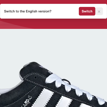
×
Switch to the English version?
Switch
Release Kalender
Sneaker 