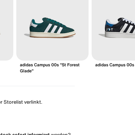
adidas Campus 00s "St Forest
adidas Campus 00s
Glade"
 Storelist verlinkt.
stock
sofort informiert
werden?