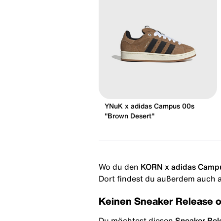
YNuK x adidas Campus 00s
"Brown Desert"
Wo du den
KORN x adidas Campu
Dort findest du außerdem auch al
Keinen Sneaker Release 
Du möchtest diesen
Sneaker Rel