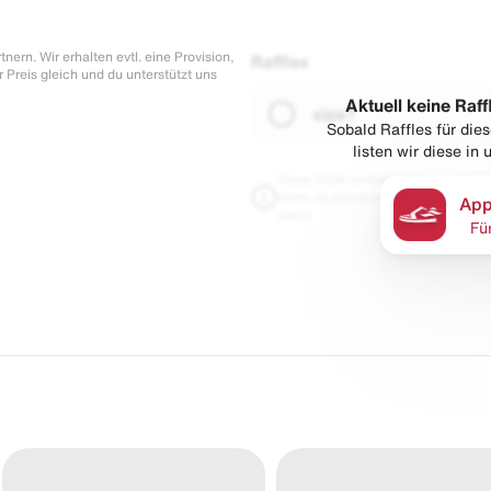
nern. Wir erhalten evtl. eine Provision,
Raffles
r Preis gleich und du unterstützt uns
Aktuell keine Raff
size?
Sobald Raffles für di
listen wir diese in
Diese Seite enthält Links zu unseren
wenn du etwas kaufst. Für dich blei
App
damit.
Fü