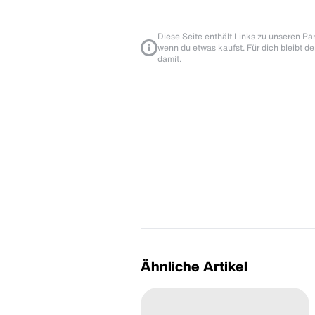
Diese Seite enthält Links zu unseren Part
wenn du etwas kaufst. Für dich bleibt de
damit.
Ähnliche Artikel