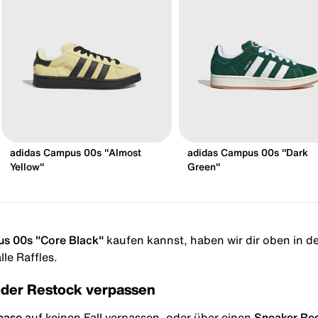
adidas Campus 00s "Almost
adidas Campus 00s "Dark
Yellow"
Green"
s 00s "Core Black"
kaufen kannst, haben wir dir oben in der
le Raffles.
oder Restock verpassen
ease
auf keinen Fall verpassen, oder über einen
Sneaker Re