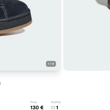
1
/
9
"
Preis
Raffles
130 €
1