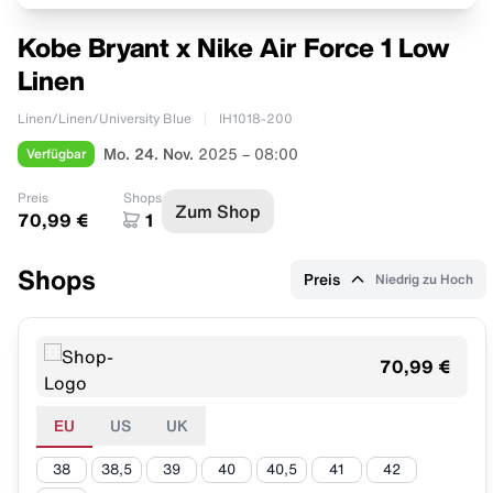
Kobe Bryant x Nike Air Force 1 Low
Linen
Linen/Linen/University Blue
IH1018-200
Verfügbar
Mo. 24. Nov.
2025 – 08:00
Preis
Shops
Zum Shop
70,99 €
1
Shops
Preis
Niedrig zu Hoch
70,99 €
EU
US
UK
38
38,5
39
40
40,5
41
42