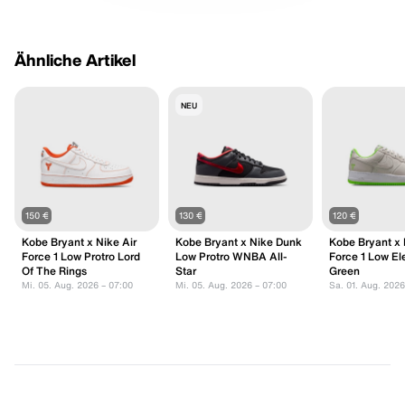
Ähnliche Artikel
NEU
150 €
130 €
120 €
Kobe Bryant x Nike Air
Kobe Bryant x Nike Dunk
Kobe Bryant x 
Force 1 Low Protro Lord
Low Protro WNBA All-
Force 1 Low Ele
Of The Rings
Star
Green
Mi. 05. Aug. 2026 – 07:00
Mi. 05. Aug. 2026 – 07:00
Sa. 01. Aug. 2026