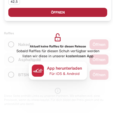
42,5
ÖFFNEN
Raffles
Naked
Öffnen
Aktuell keine Raffles für diesen Release
Sobald Raffles für diesen Schuh verfügbar werden
listen wir diese in unserer
kostenlosen App
Asphaltgold
Öffnen
App herunterladen
Für iOS & Android
BTSN
Öffnen
Diese Seite enthält Links zu unseren Partnern. Wir erhalten evtl. eine
Provision, wenn du etwas kaufst. Für dich bleibt der Preis gleich und du
unterstützt uns damit.