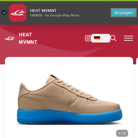
HEAT MVMNT
×
Anzeigen
×
Switch to the English version?
Switch
GRATIS - Im Google Play Store
HEAT
MVMNT
1
/
2