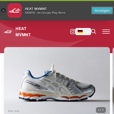
HEAT MVMNT
×
Anzeigen
×
Switch to the English version?
Switch
GRATIS - Im Google Play Store
HEAT
MVMNT
1
/
7
Bild: Kith