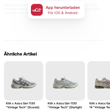
Diese Seite enthält Links zu unseren Partnern. Wir erhalten evtl. eine
App herunterladen
Provision, wenn du etwas kaufst. Für dich bleibt der Preis gleich und du
unterstützt uns damit.
Für iOS & Android
Ähnliche Artikel
Kith x Asics Gel-1130
Kith x Asics Gel-1130
Kith x Asics G
"Vintage Tech" (Scarab)
"Vintage Tech" (Starlight
14 "Vintage Te