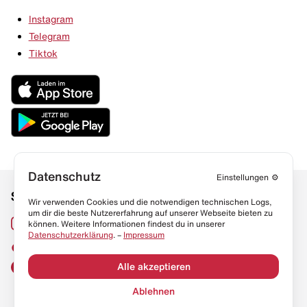
Instagram
Telegram
Tiktok
Datenschutz
Einstellungen
⚙️
Social Media
Links
Wir verwenden Cookies und die notwendigen technischen Logs,
um dir die beste Nutzererfahrung auf unserer Webseite bieten zu
Sneaker Lexikon
Instagram
können. Weitere Informationen findest du in unserer
Datenschutzerklärung
. –
Impressum
Resell Guide
TikTok
FAQ
Alle akzeptieren
Facebook
Datenschutz
Ablehnen
Impressum