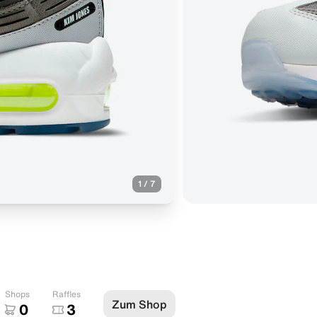
1
/
7
Shops
Raffles
Zum Shop
0
3