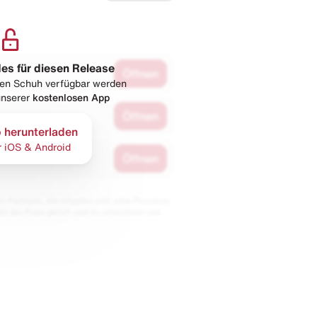
les für diesen Release
Öffnen
esen Schuh verfügbar werden
 unserer
kostenlosen App
Öffnen
 herunterladen
r iOS & Android
Öffnen
 Partnern. Wir erhalten evtl. eine Provision,
bt der Preis gleich und du unterstützt uns