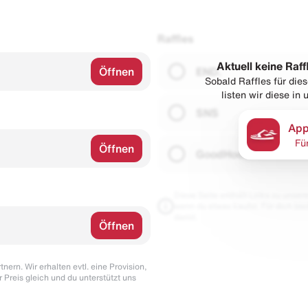
Raffles
Aktuell keine Raff
Öffnen
END.
Sobald Raffles für di
listen wir diese in
SNS
App
Fü
Öffnen
GoodHood
Diese Seite enthält Links zu unseren
wenn du etwas kaufst. Für dich blei
damit.
Öffnen
nern. Wir erhalten evtl. eine Provision,
r Preis gleich und du unterstützt uns