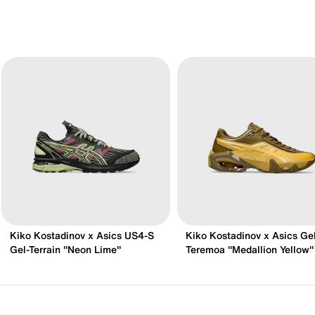
Kiko Kostadinov x Asics US4-S
Kiko Kostadinov x Asics Ge
Gel-Terrain "Neon Lime"
Teremoa "Medallion Yellow"