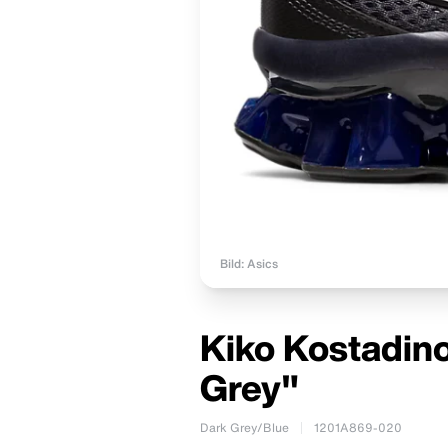
Bild: Asics
Kiko Kostadino
Grey"
Dark Grey/Blue
1201A869-020