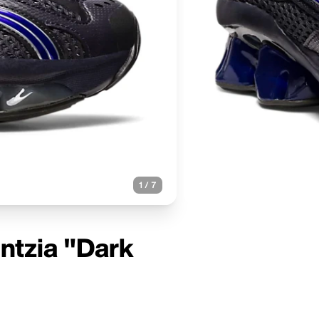
1
/
7
ntzia "Dark