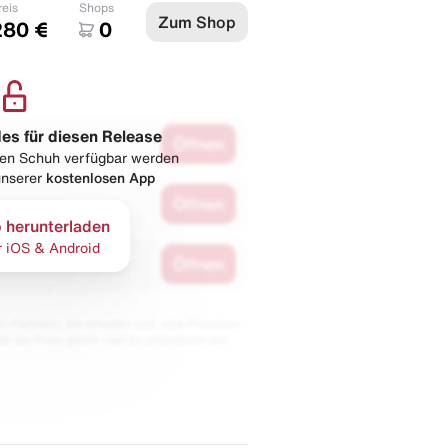
reis
Shops
Zum Shop
280 €
0
les für diesen Release
Öffnen
esen Schuh verfügbar werden
 unserer
kostenlosen App
Öffnen
 herunterladen
r iOS & Android
Öffnen
 Partnern. Wir erhalten evtl. eine Provision,
bt der Preis gleich und du unterstützt uns