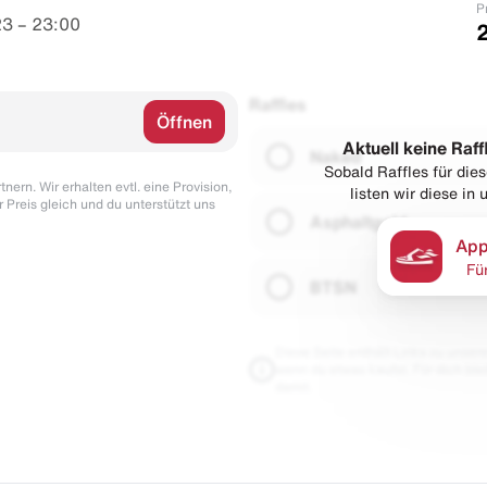
P
3 – 23:00
Raffles
Öffnen
Aktuell keine Raff
Naked
Sobald Raffles für di
nern. Wir erhalten evtl. eine Provision,
listen wir diese in
r Preis gleich und du unterstützt uns
Asphaltgold
App
Fü
BTSN
Diese Seite enthält Links zu unseren
wenn du etwas kaufst. Für dich blei
damit.