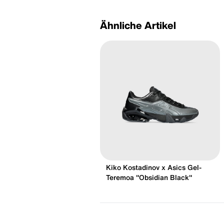
Ähnliche Artikel
Kiko Kostadinov x Asics Gel-
Teremoa "Obsidian Black"