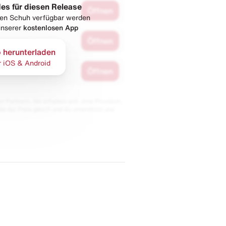
les für diesen Release
Öffnen
esen Schuh verfügbar werden
 unserer
kostenlosen App
Öffnen
 herunterladen
r iOS & Android
Öffnen
 Partnern. Wir erhalten evtl. eine Provision,
bt der Preis gleich und du unterstützt uns