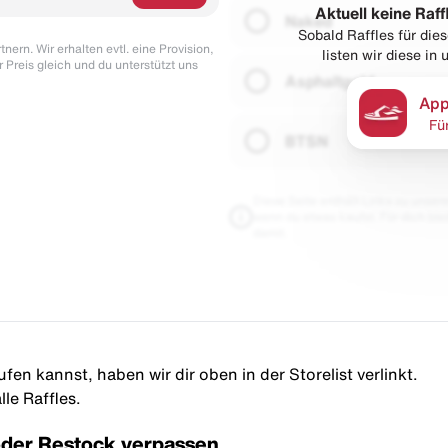
Aktuell keine Raff
Naked
Sobald Raffles für di
nern. Wir erhalten evtl. eine Provision,
listen wir diese in
r Preis gleich und du unterstützt uns
Asphaltgold
App
Fü
BTSN
Diese Seite enthält Links zu unseren
wenn du etwas kaufst. Für dich blei
damit.
ufen kannst, haben wir dir oben in der Storelist verlinkt.
le Raffles.
oder Restock verpassen