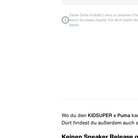
Diese Seite enthält Links zu unseren Part
wenn du etwas kaufst. Für dich bleibt de
damit.
Wo du den
KIDSUPER x Puma
ka
Dort findest du außerdem auch al
Keinen Sneaker Release 