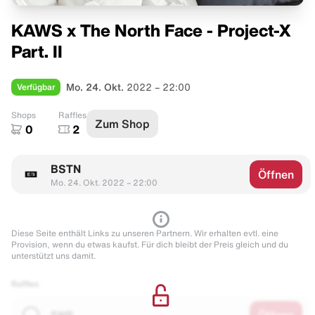
KAWS x The North Face - Project-X
Part. II
Verfügbar
Mo. 24. Okt.
2022 – 22:00
Shops
Raffles
Zum Shop
0
2
BSTN
Öffnen
Mo. 24. Okt. 2022 – 22:00
Diese Seite enthält Links zu unseren Partnern. Wir erhalten evtl. eine
Provision, wenn du etwas kaufst. Für dich bleibt der Preis gleich und du
unterstützt uns damit.
Raffles
SNS
Öffnen