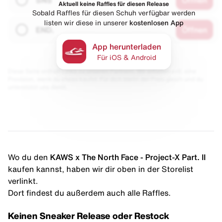
Aktuell keine Raffles für diesen Release
Sobald Raffles für diesen Schuh verfügbar werden
listen wir diese in unserer
kostenlosen App
END.
Öffnen
App herunterladen
Für iOS & Android
Diese Seite enthält Links zu unseren Partnern. Wir erhalten evtl. eine
Provision, wenn du etwas kaufst. Für dich bleibt der Preis gleich und du
unterstützt uns damit.
Wo du den
KAWS x The North Face - Project-X Part. II
kaufen kannst, haben wir dir oben in der Storelist
verlinkt.
Dort findest du außerdem auch alle Raffles.
Keinen Sneaker Release oder Restock