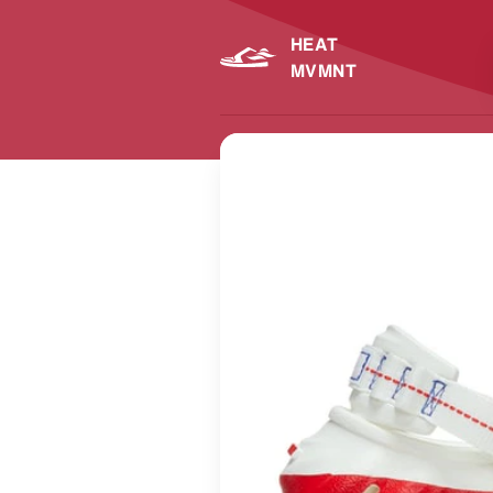
HEAT
MVMNT