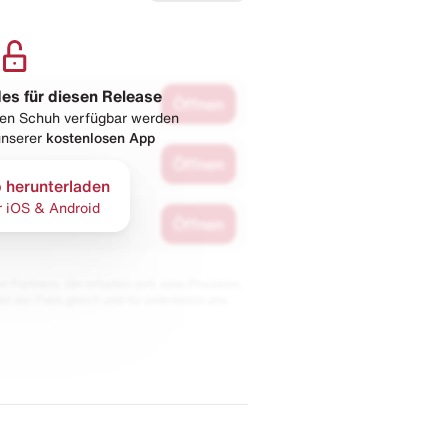
les für diesen Release
Öffnen
esen Schuh verfügbar werden
 unserer
kostenlosen App
Öffnen
 herunterladen
r iOS & Android
Öffnen
 Partnern. Wir erhalten evtl. eine Provision,
bt der Preis gleich und du unterstützt uns