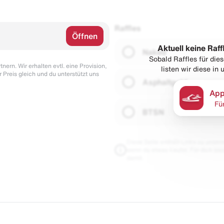
Raffles
Öffnen
Aktuell keine Raff
Naked
Sobald Raffles für di
nern. Wir erhalten evtl. eine Provision,
listen wir diese in
r Preis gleich und du unterstützt uns
Asphaltgold
App
Fü
BTSN
Diese Seite enthält Links zu unseren
wenn du etwas kaufst. Für dich blei
damit.