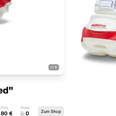
1
/
6
ed"
Preis
Shops
Zum Shop
80 €
0