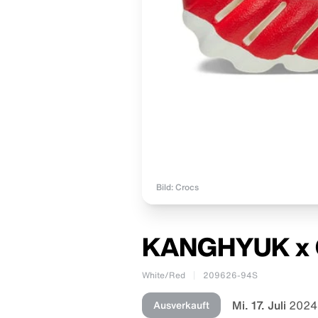
Bild: Crocs
KANGHYUK x C
White/Red
209626-94S
Mi. 17. Juli
2024
Ausverkauft