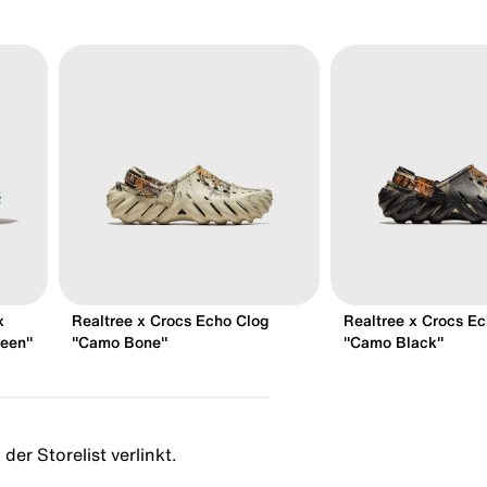
x
Realtree x Crocs Echo Clog
Realtree x Crocs E
reen"
"Camo Bone"
"Camo Black"
der Storelist verlinkt.