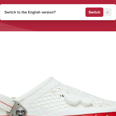
×
Switch to the English version?
Switch
Release Kalender
Sneaker 