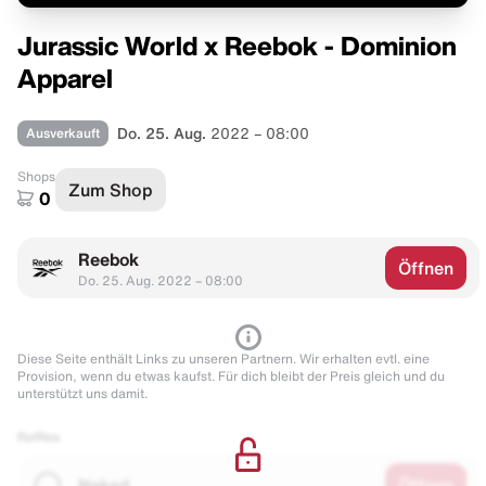
Jurassic World x Reebok - Dominion
Apparel
Ausverkauft
Do. 25. Aug.
2022 – 08:00
Shops
Zum Shop
0
Reebok
Öffnen
Do. 25. Aug. 2022 – 08:00
Diese Seite enthält Links zu unseren Partnern. Wir erhalten evtl. eine
Provision, wenn du etwas kaufst. Für dich bleibt der Preis gleich und du
unterstützt uns damit.
Raffles
Naked
Öffnen