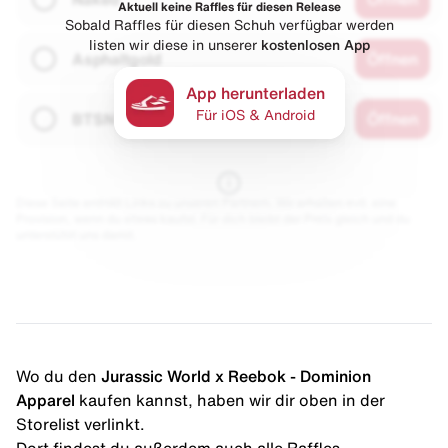
Aktuell keine Raffles für diesen Release
Sobald Raffles für diesen Schuh verfügbar werden
listen wir diese in unserer
kostenlosen App
Asphaltgold
Öffnen
App herunterladen
Für iOS & Android
BTSN
Öffnen
Diese Seite enthält Links zu unseren Partnern. Wir erhalten evtl. eine
Provision, wenn du etwas kaufst. Für dich bleibt der Preis gleich und du
unterstützt uns damit.
Wo du den
Jurassic World x Reebok - Dominion
Apparel
kaufen kannst, haben wir dir oben in der
Storelist verlinkt.
Dort findest du außerdem auch alle Raffles.