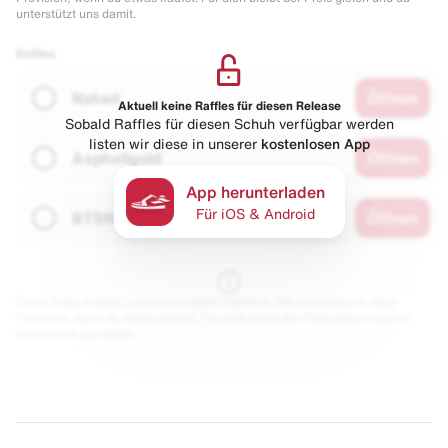
unterstützt uns damit.
Raffles
Naked
Öffnen
Aktuell keine Raffles für diesen Release
Sobald Raffles für diesen Schuh verfügbar werden
listen wir diese in unserer
kostenlosen App
Asphaltgold
Öffnen
App herunterladen
Für iOS & Android
BTSN
Öffnen
Diese Seite enthält Links zu unseren Partnern. Wir erhalten evtl. eine
Provision, wenn du etwas kaufst. Für dich bleibt der Preis gleich und du
unterstützt uns damit.