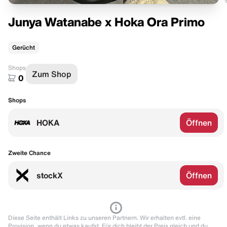
Junya Watanabe x Hoka Ora Primo
Gerücht
Shops
Zum Shop
0
Shops
HOKA
Öffnen
Zweite Chance
stockX
Öffnen
Diese Seite enthält Links zu unseren Partnern. Wir erhalten evtl. eine
Provision, wenn du etwas kaufst. Für dich bleibt der Preis gleich und du