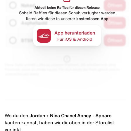
Naked
Öffnen
Aktuell keine Raffles für diesen Release
Sobald Raffles für diesen Schuh verfügbar werden
listen wir diese in unserer
kostenlosen App
Asphaltgold
Öffnen
App herunterladen
Für iOS & Android
BTSN
Öffnen
Diese Seite enthält Links zu unseren Partnern. Wir erhalten evtl. eine
Provision, wenn du etwas kaufst. Für dich bleibt der Preis gleich und du
unterstützt uns damit.
Wo du den
Jordan x Nina Chanel Abney - Apparel
kaufen kannst, haben wir dir oben in der Storelist
verlinkt.