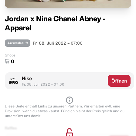
Jordan x Nina Chanel Abney -
Apparel
Ausverkauft
Fr. 08. Juli
2022 – 07:00
Shops
0
Nike
Öffnen
Fr. 08. Juli 2022 – 07:00
Diese Seite enthält Links zu unseren Partnern. Wir erhalten evtl. eine
Provision, wenn du etwas kaufst. Für dich bleibt der Preis gleich und du
unterstützt uns damit.
Raffles