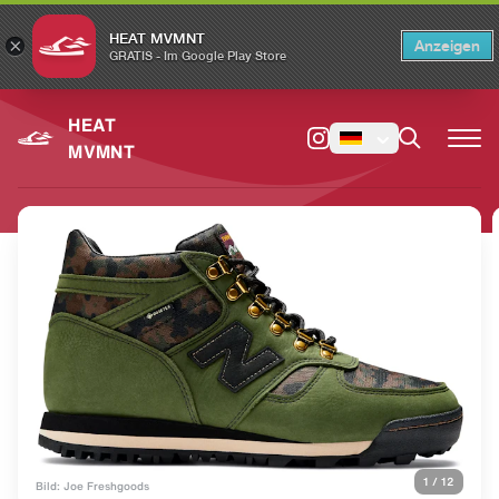
HEAT MVMNT
×
Anzeigen
×
Switch to the English version?
Switch
GRATIS - Im Google Play Store
HEAT
MVMNT
1
/
12
Bild: Joe Freshgoods