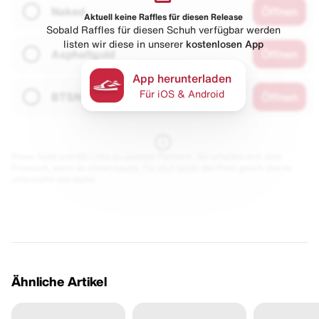
Naked
Öffnen
Aktuell keine Raffles für diesen Release
Sobald Raffles für diesen Schuh verfügbar werden
listen wir diese in unserer
kostenlosen App
Asphaltgold
Öffnen
App herunterladen
Für iOS & Android
BTSN
Öffnen
Diese Seite enthält Links zu unseren Partnern. Wir erhalten evtl. eine
Provision, wenn du etwas kaufst. Für dich bleibt der Preis gleich und du
unterstützt uns damit.
Ähnliche Artikel