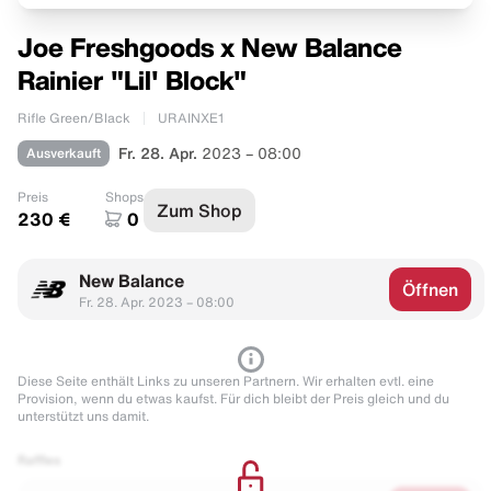
Joe Freshgoods x New Balance
Rainier "Lil' Block"
Rifle Green/Black
URAINXE1
Ausverkauft
Fr. 28. Apr.
2023 – 08:00
Preis
Shops
Zum Shop
230 €
0
New Balance
Öffnen
Fr. 28. Apr. 2023 – 08:00
Diese Seite enthält Links zu unseren Partnern. Wir erhalten evtl. eine
Provision, wenn du etwas kaufst. Für dich bleibt der Preis gleich und du
unterstützt uns damit.
Raffles