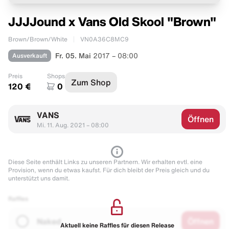
JJJJound x Vans Old Skool "Brown"
Brown/Brown/White
VN0A36C8MC9
Ausverkauft
Fr. 05. Mai
2017 – 08:00
Preis
Shops
Zum Shop
120 €
0
VANS
Öffnen
Mi. 11. Aug. 2021 – 08:00
Diese Seite enthält Links zu unseren Partnern. Wir erhalten evtl. eine
Provision, wenn du etwas kaufst. Für dich bleibt der Preis gleich und du
unterstützt uns damit.
Raffles
Naked
Öffnen
Aktuell keine Raffles für diesen Release