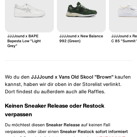
JJJJound x BAPE
JJJJound x New Balance
JJJJound x Re
Bapesta Low "Light
992 (Green)
C 85 "Summit 
Grey"
Wo du den
JJJJound x Vans Old Skool "Brown"
kaufen
kannst, haben wir dir oben in der Storelist verlinkt.
Dort findest du außerdem auch alle Raffles.
Keinen Sneaker Release oder Restock
verpassen
Du möchtest diesen
Sneaker Release
auf keinen Fall
verpassen, oder über einen
Sneaker Restock
sofort informiert