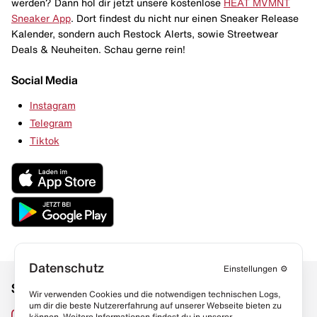
werden? Dann hol dir jetzt unsere kostenlose
HEAT MVMNT
Sneaker App
. Dort findest du nicht nur einen Sneaker Release
Kalender, sondern auch Restock Alerts, sowie Streetwear
Deals & Neuheiten. Schau gerne rein!
Social Media
Instagram
Telegram
Tiktok
Datenschutz
Einstellungen
⚙️
Social Media
Links
Wir verwenden Cookies und die notwendigen technischen Logs,
um dir die beste Nutzererfahrung auf unserer Webseite bieten zu
Sneaker Lexikon
Instagram
können. Weitere Informationen findest du in unserer