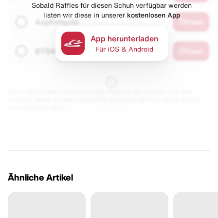
Sobald Raffles für diesen Schuh verfügbar werden
listen wir diese in unserer
kostenlosen App
Asphaltgold
Öffnen
App herunterladen
Für iOS & Android
BTSN
Öffnen
Diese Seite enthält Links zu unseren Partnern. Wir erhalten evtl. eine
Provision, wenn du etwas kaufst. Für dich bleibt der Preis gleich und du
unterstützt uns damit.
Ähnliche Artikel