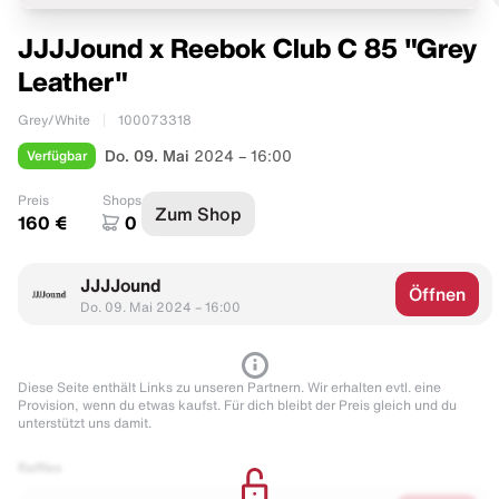
JJJJound x Reebok Club C 85 "Grey
Leather"
Grey/White
100073318
Verfügbar
Do. 09. Mai
2024 – 16:00
Preis
Shops
Zum Shop
160 €
0
JJJJound
Öffnen
Do. 09. Mai 2024 – 16:00
Diese Seite enthält Links zu unseren Partnern. Wir erhalten evtl. eine
Provision, wenn du etwas kaufst. Für dich bleibt der Preis gleich und du
unterstützt uns damit.
Raffles