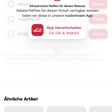
Naked
Öffnen
Aktuell keine Raffles für diesen Release
Sobald Raffles für diesen Schuh verfügbar werden
listen wir diese in unserer
kostenlosen App
Asphaltgold
Öffnen
App herunterladen
Für iOS & Android
BTSN
Öffnen
Diese Seite enthält Links zu unseren Partnern. Wir erhalten evtl. eine
Provision, wenn du etwas kaufst. Für dich bleibt der Preis gleich und du
unterstützt uns damit.
Ähnliche Artikel