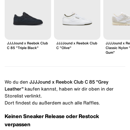
JJJJound x Reebok Club
JJJJound x Reebok Club
JJJJound x R
C 85 "Triple Black"
C "Olive"
Classic Nylon 
Gum"
Wo du den
JJJJound x Reebok Club C 85 "Grey
Leather"
kaufen kannst, haben wir dir oben in der
Storelist verlinkt.
Dort findest du außerdem auch alle Raffles.
Keinen Sneaker Release oder Restock
verpassen