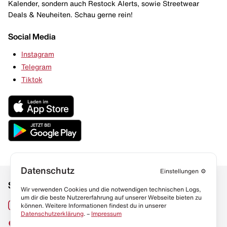
Kalender, sondern auch Restock Alerts, sowie Streetwear
Deals & Neuheiten. Schau gerne rein!
Social Media
Instagram
Telegram
Tiktok
Datenschutz
Einstellungen
⚙️
Social Media
Links
Wir verwenden Cookies und die notwendigen technischen Logs,
um dir die beste Nutzererfahrung auf unserer Webseite bieten zu
Sneaker Lexikon
Instagram
können. Weitere Informationen findest du in unserer
Datenschutzerklärung
. –
Impressum
Resell Guide
TikTok