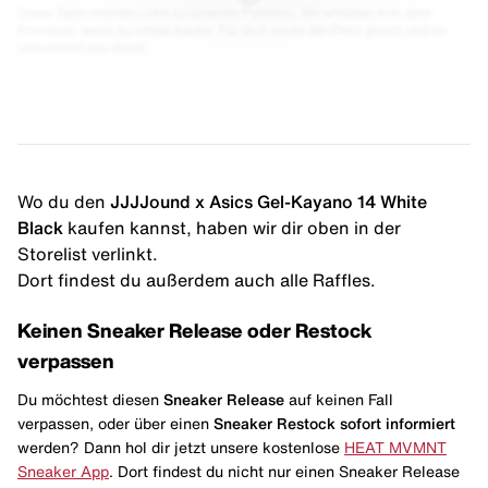
Diese Seite enthält Links zu unseren Partnern. Wir erhalten evtl. eine
Provision, wenn du etwas kaufst. Für dich bleibt der Preis gleich und du
unterstützt uns damit.
Wo du den
JJJJound x Asics Gel-Kayano 14 White
Black
kaufen kannst, haben wir dir oben in der
Storelist verlinkt.
Dort findest du außerdem auch alle Raffles.
Keinen Sneaker Release oder Restock
verpassen
Du möchtest diesen
Sneaker Release
auf keinen Fall
verpassen, oder über einen
Sneaker Restock
sofort informiert
werden? Dann hol dir jetzt unsere kostenlose
HEAT MVMNT
Sneaker App
. Dort findest du nicht nur einen Sneaker Release