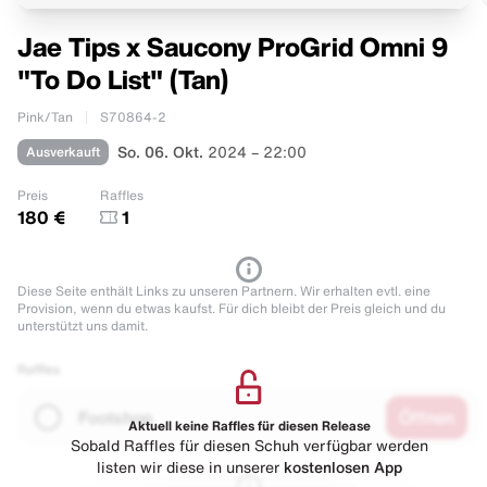
Jae Tips x Saucony ProGrid Omni 9
"To Do List" (Tan)
Pink/Tan
S70864-2
Ausverkauft
So. 06. Okt.
2024 – 22:00
Preis
Raffles
180 €
1
Diese Seite enthält Links zu unseren Partnern. Wir erhalten evtl. eine
Provision, wenn du etwas kaufst. Für dich bleibt der Preis gleich und du
unterstützt uns damit.
Raffles
Footshop
Öffnen
Aktuell keine Raffles für diesen Release
Sobald Raffles für diesen Schuh verfügbar werden
listen wir diese in unserer
kostenlosen App