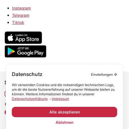
Instagram
Telegram
Tiktok
Datenschutz
Einstellungen
⚙️
Social Media
Links
Wir verwenden Cookies und die notwendigen technischen Logs,
um dir die beste Nutzererfahrung auf unserer Webseite bieten zu
Sneaker Lexikon
Instagram
können. Weitere Informationen findest du in unserer
Datenschutzerklärung
. –
Impressum
Resell Guide
TikTok
FAQ
Alle akzeptieren
Facebook
Datenschutz
Ablehnen
Impressum