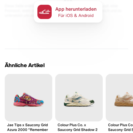
Diese Seite enthält Links zu unseren Partnern. Wir erhalten evtl. eine
App herunterladen
Provision, wenn du etwas kaufst. Für dich bleibt der Preis gleich und du
unterstützt uns damit.
Für iOS & Android
Ähnliche Artikel
Jae Tips x Saucony Grid
Colour Plus Co. x
Colour Plus Co
Azura 2000 "Remember
Saucony Grid Shadow 2
Saucony Grid 