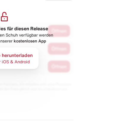
les für diesen Release
Öffnen
esen Schuh verfügbar werden
 unserer
kostenlosen App
Öffnen
 herunterladen
r iOS & Android
Öffnen
 Partnern. Wir erhalten evtl. eine Provision,
bt der Preis gleich und du unterstützt uns