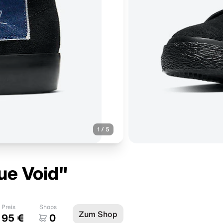
1
/
5
lue Void"
Preis
Shops
Zum Shop
95 €
0