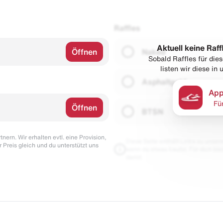
Raffles
Aktuell keine Raff
Öffnen
Naked
Sobald Raffles für di
listen wir diese in
Asphaltgold
App
Fü
Öffnen
BTSN
nern. Wir erhalten evtl. eine Provision,
Diese Seite enthält Links zu unseren
r Preis gleich und du unterstützt uns
wenn du etwas kaufst. Für dich blei
damit.