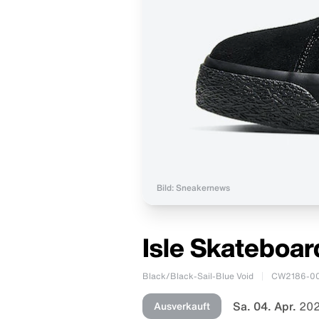
Bild: Sneakernews
Isle Skateboar
Black/Black-Sail-Blue Void
CW2186-0
Sa. 04. Apr.
202
Ausverkauft