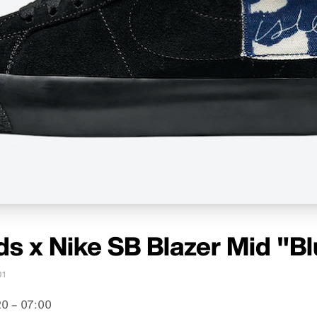
ds x Nike SB Blazer Mid "B
01
0 – 07:00