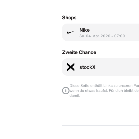
Shops
Nike
Sa. 04. Apr. 2020 – 07:00
Zweite Chance
stockX
Diese Seite enthält Links zu unseren Part
wenn du etwas kaufst. Für dich bleibt de
damit.