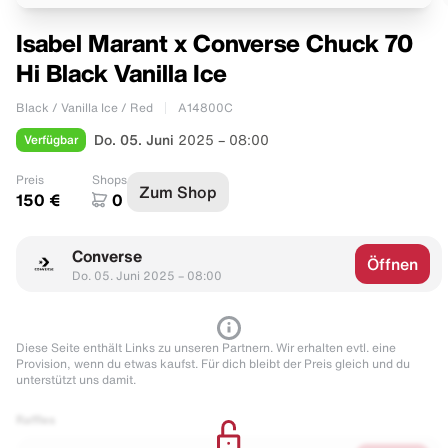
Isabel Marant x Converse Chuck 70
Hi Black Vanilla Ice
Black / Vanilla Ice / Red
A14800C
Verfügbar
Do. 05. Juni
2025 – 08:00
Preis
Shops
Zum Shop
150 €
0
Converse
Öffnen
Do. 05. Juni 2025 – 08:00
Diese Seite enthält Links zu unseren Partnern. Wir erhalten evtl. eine
Provision, wenn du etwas kaufst. Für dich bleibt der Preis gleich und du
unterstützt uns damit.
Raffles