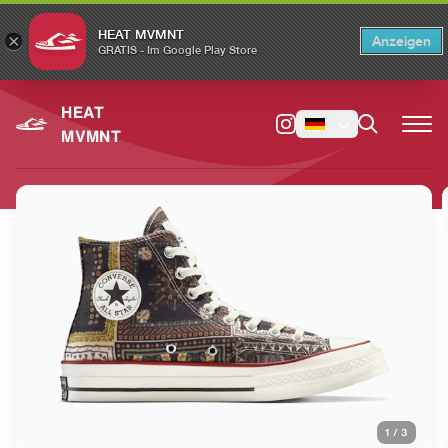
HEAT MVMNT
×
Anzeigen
×
Switch to the English version?
Switch
GRATIS - Im Google Play Store
HEAT
MVMNT
1
/
3