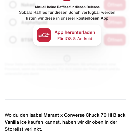
Naked
Öffnen
Aktuell keine Raffles für diesen Release
Sobald Raffles für diesen Schuh verfügbar werden
listen wir diese in unserer
kostenlosen App
Asphaltgold
Öffnen
App herunterladen
Für iOS & Android
BTSN
Öffnen
Diese Seite enthält Links zu unseren Partnern. Wir erhalten evtl. eine
Provision, wenn du etwas kaufst. Für dich bleibt der Preis gleich und du
unterstützt uns damit.
Wo du den
Isabel Marant x Converse Chuck 70 Hi Black
Vanilla Ice
kaufen kannst, haben wir dir oben in der
Storelist verlinkt.