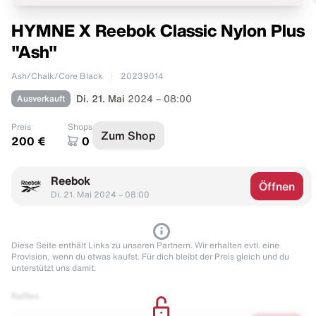
HYMNE X Reebok Classic Nylon Plus
"Ash"
Ash/Chalk/Core Black
20239014
Ausverkauft
Di. 21. Mai
2024 – 08:00
Preis
Shops
Zum Shop
200 €
0
Reebok
Öffnen
Di. 21. Mai 2024 – 08:00
Diese Seite enthält Links zu unseren Partnern. Wir erhalten evtl. eine
Provision, wenn du etwas kaufst. Für dich bleibt der Preis gleich und du
unterstützt uns damit.
Raffles