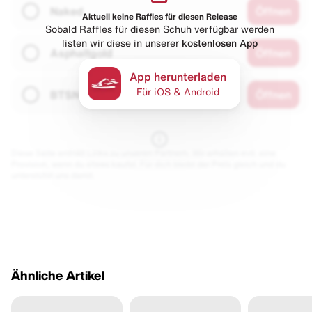
Naked
Öffnen
Aktuell keine Raffles für diesen Release
Sobald Raffles für diesen Schuh verfügbar werden
listen wir diese in unserer
kostenlosen App
Asphaltgold
Öffnen
App herunterladen
Für iOS & Android
BTSN
Öffnen
Diese Seite enthält Links zu unseren Partnern. Wir erhalten evtl. eine
Provision, wenn du etwas kaufst. Für dich bleibt der Preis gleich und du
unterstützt uns damit.
Ähnliche Artikel