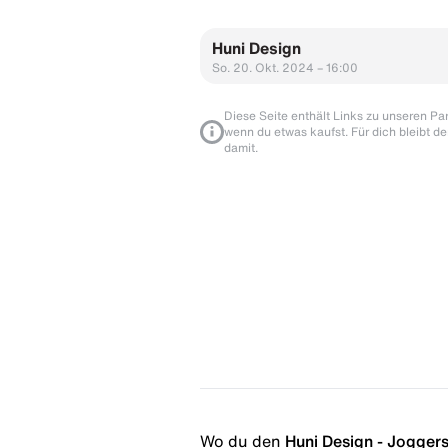
Huni Design
So. 20. Okt. 2024 – 16:00
Diese Seite enthält Links zu unseren Part
wenn du etwas kaufst. Für dich bleibt de
damit.
Wo du den
Huni Design - Jogger