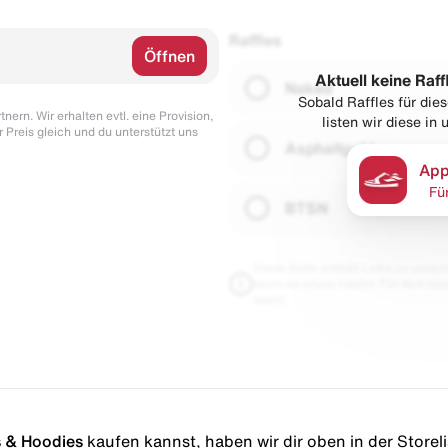
Raffles
Öffnen
Aktuell keine Raff
Naked
Sobald Raffles für di
nern. Wir erhalten evtl. eine Provision,
listen wir diese in
r Preis gleich und du unterstützt uns
Asphaltgold
App
Fü
BTSN
Diese Seite enthält Links zu unseren
wenn du etwas kaufst. Für dich blei
damit.
s & Hoodies
kaufen kannst, haben wir dir oben in der Storelis