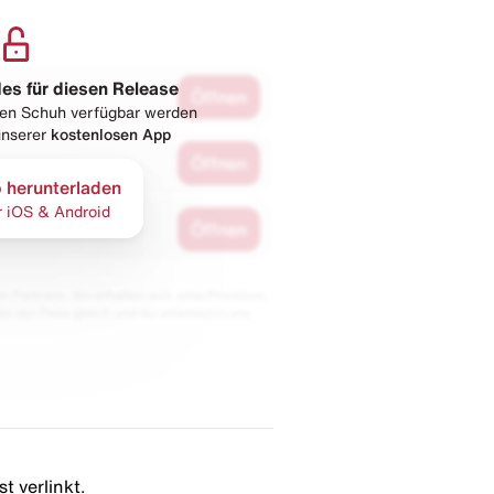
les für diesen Release
Öffnen
esen Schuh verfügbar werden
 unserer
kostenlosen App
Öffnen
 herunterladen
r iOS & Android
Öffnen
 Partnern. Wir erhalten evtl. eine Provision,
bt der Preis gleich und du unterstützt uns
t verlinkt.