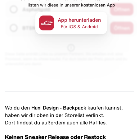
listen wir diese in unserer
kostenlosen App
Asphaltgold
Öffnen
App herunterladen
Für iOS & Android
BTSN
Öffnen
Diese Seite enthält Links zu unseren Partnern. Wir erhalten evtl. eine
Provision, wenn du etwas kaufst. Für dich bleibt der Preis gleich und du
unterstützt uns damit.
Wo du den
Huni Design - Backpack
kaufen kannst,
haben wir dir oben in der Storelist verlinkt.
Dort findest du außerdem auch alle Raffles.
Keinen Sneaker Release oder Restock