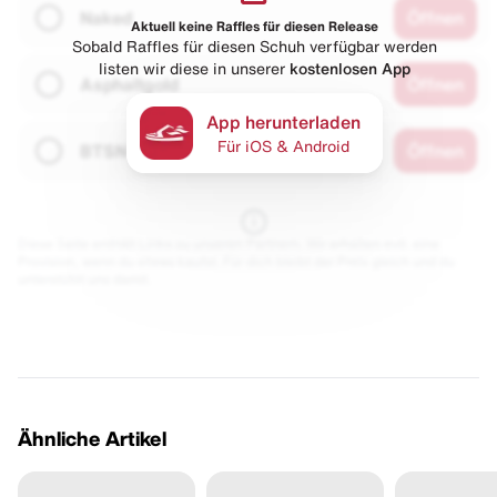
Naked
Öffnen
Aktuell keine Raffles für diesen Release
Sobald Raffles für diesen Schuh verfügbar werden
listen wir diese in unserer
kostenlosen App
Asphaltgold
Öffnen
App herunterladen
Für iOS & Android
BTSN
Öffnen
Diese Seite enthält Links zu unseren Partnern. Wir erhalten evtl. eine
Provision, wenn du etwas kaufst. Für dich bleibt der Preis gleich und du
unterstützt uns damit.
Ähnliche Artikel