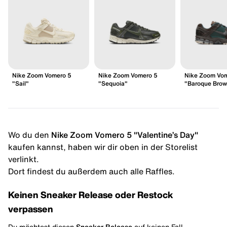
Nike Zoom Vomero 5
Nike Zoom Vomero 5
Nike Zoom Vo
"Sail"
"Sequoia"
"Baroque Bro
Wo du den
Nike Zoom Vomero 5 "Valentine’s Day"
kaufen kannst, haben wir dir oben in der Storelist
verlinkt.
Dort findest du außerdem auch alle Raffles.
Keinen Sneaker Release oder Restock
verpassen
Du möchtest diesen
Sneaker Release
auf keinen Fall