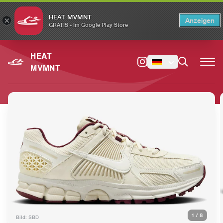
HEAT MVMNT
×
Anzeigen
×
Switch to the English version?
Switch
GRATIS - Im Google Play Store
HEAT
MVMNT
1
/
8
Bild: SBD