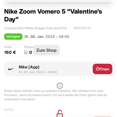
Nike Zoom Vomero 5 "Valentine’s
Day"
Coconut Milk/White-Dragon Red-Soft Pink
HF0737-111
Verfügbar
Di. 30. Jan.
2024 – 08:00
Preis
Shops
Zum Shop
160 €
0
Nike (App)
Öffnen
Di. 30. Jan. 2024 – 08:00
Diese Seite enthält Links zu unseren Partnern. Wir erhalten evtl. eine
Provision, wenn du etwas kaufst. Für dich bleibt der Preis gleich und du
unterstützt uns damit.
Raffles