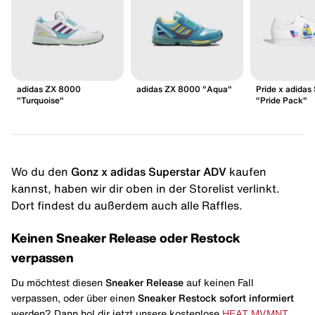
adidas ZX 8000
adidas ZX 8000 "Aqua"
Pride x adidas
"Turquoise"
"Pride Pack"
Wo du den
Gonz x adidas Superstar ADV
kaufen
kannst, haben wir dir oben in der Storelist verlinkt.
Dort findest du außerdem auch alle Raffles.
Keinen Sneaker Release oder Restock
verpassen
Du möchtest diesen
Sneaker Release
auf keinen Fall
verpassen, oder über einen
Sneaker Restock
sofort informiert
werden? Dann hol dir jetzt unsere kostenlose
HEAT MVMNT