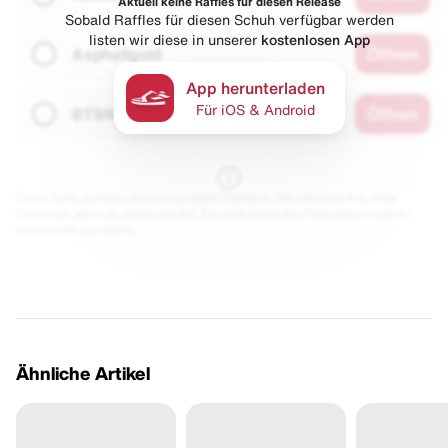
Aktuell keine Raffles für diesen Release
Sobald Raffles für diesen Schuh verfügbar werden
listen wir diese in unserer
kostenlosen App
Asphaltgold
Öffnen
App herunterladen
Für iOS & Android
BTSN
Öffnen
Diese Seite enthält Links zu unseren Partnern. Wir erhalten evtl. eine
Provision, wenn du etwas kaufst. Für dich bleibt der Preis gleich und du
unterstützt uns damit.
Ähnliche Artikel