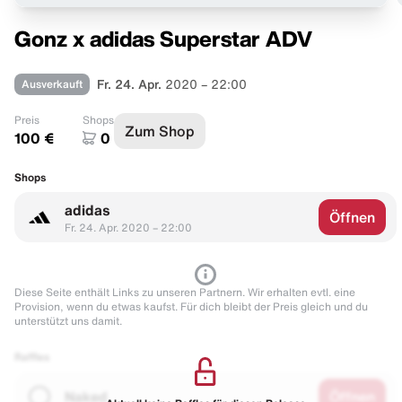
Gonz x adidas Superstar ADV
Ausverkauft
Fr. 24. Apr.
2020 – 22:00
Preis
Shops
Zum Shop
100 €
0
Shops
adidas
Öffnen
Fr. 24. Apr. 2020 – 22:00
Diese Seite enthält Links zu unseren Partnern. Wir erhalten evtl. eine
Provision, wenn du etwas kaufst. Für dich bleibt der Preis gleich und du
unterstützt uns damit.
Raffles
Naked
Öffnen