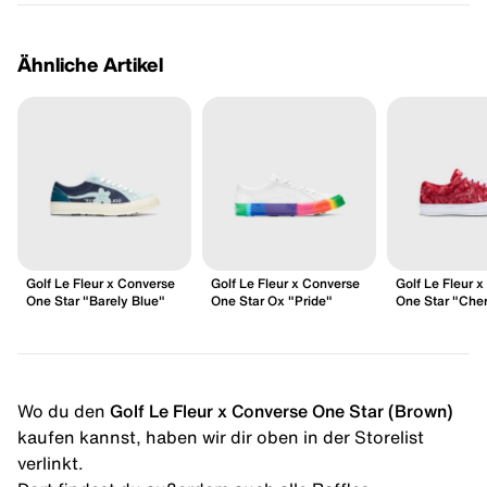
Ähnliche Artikel
Golf Le Fleur x Converse
Golf Le Fleur x Converse
Golf Le Fleur 
One Star "Barely Blue"
One Star Ox "Pride"
One Star "Cher
Wo du den
Golf Le Fleur x Converse One Star (Brown)
kaufen kannst, haben wir dir oben in der Storelist
verlinkt.