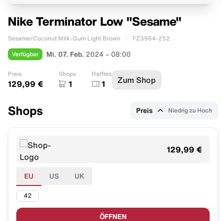
Nike Terminator Low "Sesame"
Sesame/Coconut Milk-Gum Light Brown
FZ3964-252
Verfügbar
Mi. 07. Feb.
2024 – 08:00
Preis
Shops
Raffles
Zum Shop
129,99 €
1
1
Shops
Preis
Niedrig zu Hoch
129,99 €
EU
US
UK
42
ÖFFNEN