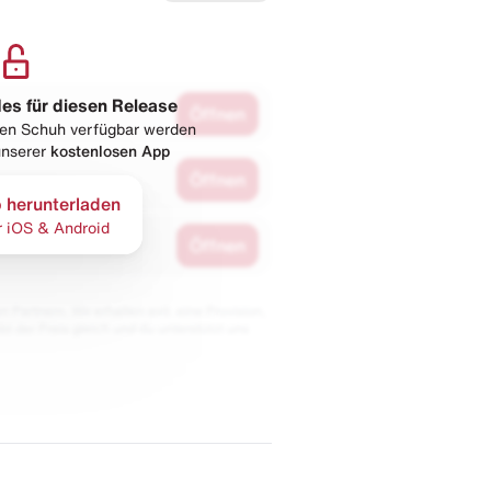
les für diesen Release
Öffnen
esen Schuh verfügbar werden
 unserer
kostenlosen App
Öffnen
 herunterladen
r iOS & Android
Öffnen
 Partnern. Wir erhalten evtl. eine Provision,
bt der Preis gleich und du unterstützt uns