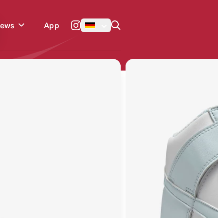
Enter um zu suchen
App
News